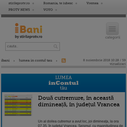
stirileprotv.ro
Romania, te iubesc
Vremea
PROTV NEWS
VOYO
ibani
lumea in contul tau
8 noiembrie 2018 10:28 / 59
vizualizari
Două cutremure, în această
dimineață, în județul Vrancea
Un al doilea cutremur a avut loc, joi dimineața, la ora
07.35, în județul Vrancea. Seismul, cu magnitudinea de