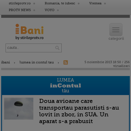
stirileprotv.ro
Romania, te iubesc
Vremea
PROTV NEWS
VOYO
ibani
lumea in contul tau
5 noiembrie 2013 18:50 / 256
vizualizari
Doua avioane care
transportau parasutisti s-au
lovit in zbor, in SUA. Un
aparat s-a prabusit