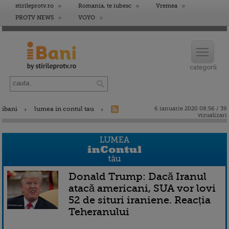
stirileprotv.ro
Romania, te iubesc
Vremea
PROTV NEWS
VOYO
ibani
lumea in contul tau
6 ianuarie 2020 08:56 / 39
vizualizari
Donald Trump: Dacă Iranul
atacă americani, SUA vor lovi
52 de situri iraniene. Reacția
Teheranului