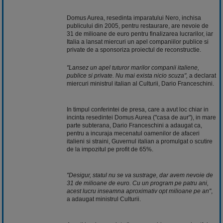
Domus Aurea, resedinta imparatului Nero, inchisa
publicului din 2005, pentru restaurare, are nevoie de
31 de milioane de euro pentru finalizarea lucrarilor, iar
Italia a lansat miercuri un apel companiilor publice si
private de a sponsoriza proiectul de reconstructie.
"Lansez un apel tuturor marilor companii italiene,
publice si private. Nu mai exista nicio scuza",
a declarat
miercuri ministrul italian al Culturii, Dario Franceschini.
In timpul conferintei de presa, care a avut loc chiar in
incinta resedintei Domus Aurea ("casa de aur"), in mare
parte subterana, Dario Franceschini a adaugat ca,
pentru a incuraja mecenatul oamenilor de afaceri
italieni si straini, Guvernul italian a promulgat o scutire
de la impozitul pe profit de 65%.
"Desigur, statul nu se va sustrage, dar avem nevoie de
31 de milioane de euro. Cu un program pe patru ani,
acest lucru inseamna aproximativ opt milioane pe an"
,
a adaugat ministrul Culturii.