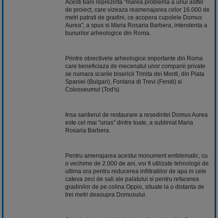
Acesti bani reprezinta "marea problema a unui astfel
de proiect, care vizeaza reamenajarea celor 16.000 de
metri patrati de gradini, ce acopera cupolele Domus
Aurea", a spus si Maria Rosaria Barbera, intendenta a
bunurilor arheologice din Roma.
Printre obiectivele arheologice importante din Roma
care beneficiaza de mecenatul unor companii private
se numara scarile bisericii Trinita dei Monti, din Piata
Spaniei (Bulgari), Fontana di Trevi (Fendi) si
Colosseumul (Tod's).
Insa santierul de restaurare a resedintei Domus Aurea
este cel mai "urias" dintre toate, a subliniat Maria
Rosaria Barbera.
Pentru amenajarea acestui monument emblematic, cu
o vechime de 2.000 de ani, vor fi utilizate tehnologii de
ultima ora pentru reducerea infiltratiilor de apa in cele
cateva zeci de sali ale palatului si pentru refacerea
gradinilor de pe colina Oppio, situate la o distanta de
trei metri deasupra Domusului.