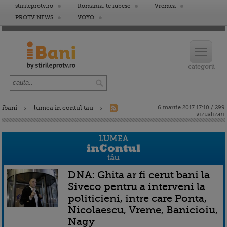
stirileprotv.ro
Romania, te iubesc
Vremea
PROTV NEWS
VOYO
ibani
lumea in contul tau
6 martie 2017 17:10 / 299
vizualizari
DNA: Ghita ar fi cerut bani la
Siveco pentru a interveni la
politicieni, intre care Ponta,
Nicolaescu, Vreme, Banicioiu,
Nagy