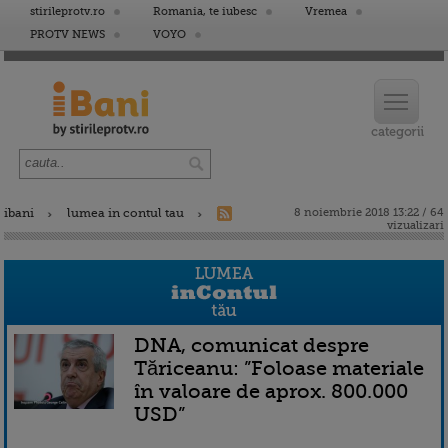
stirileprotv.ro
Romania, te iubesc
Vremea
PROTV NEWS
VOYO
ibani
lumea in contul tau
8 noiembrie 2018 13:22 / 64
vizualizari
DNA, comunicat despre
Tăriceanu: ”Foloase materiale
în valoare de aprox. 800.000
USD”