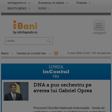
stirileprotv.ro
Romania, te iubesc
Vremea
PROTV NEWS
VOYO
ibani
lumea in contul tau
4 mai 2016 12:20 / 94 vizualizari
DNA a pus sechestru pe
averea lui Gabriel Oprea
Procurorii Directiei Nationale Anticoruptie - Sectia de
combatere a coruptiei au instituit masura sechestrului