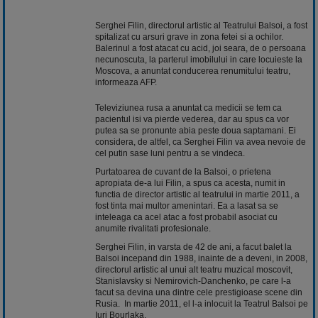
Serghei Filin, directorul artistic al Teatrului Balsoi, a fost
spitalizat cu arsuri grave in zona fetei si a ochilor.
Balerinul a fost atacat cu acid, joi seara, de o persoana
necunoscuta, la parterul imobilului in care locuieste la
Moscova, a anuntat conducerea renumitului teatru,
informeaza AFP.
Televiziunea rusa a anuntat ca medicii se tem ca
pacientul isi va pierde vederea, dar au spus ca vor
putea sa se pronunte abia peste doua saptamani. Ei
considera, de altfel, ca Serghei Filin va avea nevoie de
cel putin sase luni pentru a se vindeca.
Purtatoarea de cuvant de la Balsoi, o prietena
apropiata de-a lui Filin, a spus ca acesta, numit in
functia de director artistic al teatrului in martie 2011, a
fost tinta mai multor amenintari. Ea a lasat sa se
inteleaga ca acel atac a fost probabil asociat cu
anumite rivalitati profesionale.
Serghei Filin, in varsta de 42 de ani, a facut balet la
Balsoi incepand din 1988, inainte de a deveni, in 2008,
directorul artistic al unui alt teatru muzical moscovit,
Stanislavsky si Nemirovich-Danchenko, pe care l-a
facut sa devina una dintre cele prestigioase scene din
Rusia. In martie 2011, el l-a inlocuit la Teatrul Balsoi pe
Iuri Bourlaka.