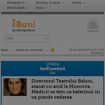
stirileprotv.ro
Romania, te iubesc
Vremea
PROTV NEWS
VOYO
ibani
lumea in contul tau
18 ianuarie 2013 12:10 / 666
vizualizari
Directorul Teatrului Balsoi,
atacat cu acid la Moscova.
Medicii se tem ca balerinul isi
va pierde vederea