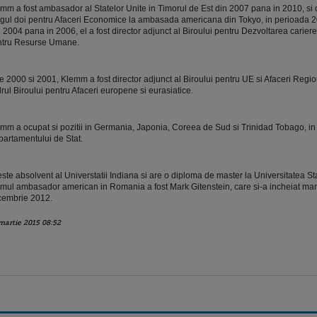
mm a fost ambasador al Statelor Unite in Timorul de Est din 2007 pana in 2010, si o
gul doi pentru Afaceri Economice la ambasada americana din Tokyo, in perioada 
 2004 pana in 2006, el a fost director adjunct al Biroului pentru Dezvoltarea carierei
ntru Resurse Umane.
re 2000 si 2001, Klemm a fost director adjunct al Biroului pentru UE si Afaceri Regi
rul Biroului pentru Afaceri europene si eurasiatice.
mm a ocupat si pozitii in Germania, Japonia, Coreea de Sud si Trinidad Tobago, in
artamentului de Stat.
este absolvent al Universtatii Indiana si are o diploma de master la Universitatea St
imul ambasador american in Romania a fost Mark Gitenstein, care si-a incheiat man
embrie 2012.
martie 2015 08:52