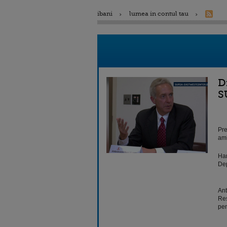
ibani
lumea in contul tau
D
S
Pre
amb
Han
Dep
Ant
Res
pen