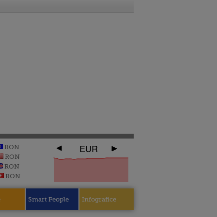
EUR
RON
RON
RON
RON
e
Smart People
Infografice