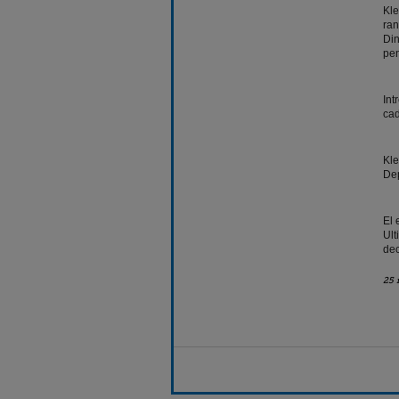
Kle
ran
Din
pe
Int
cad
Kle
Dep
El 
Ult
dec
25 