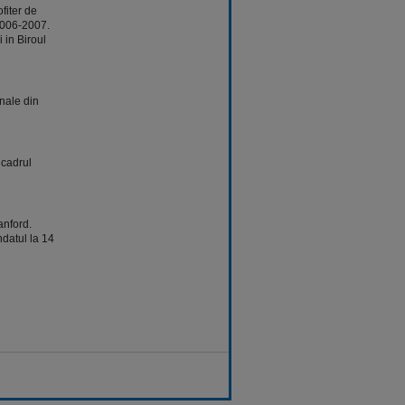
fiter de
2006-2007.
 in Biroul
onale din
 cadrul
anford.
datul la 14