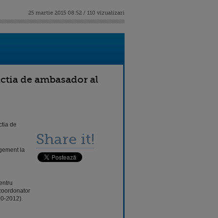
25 martie 2015 08:52 / 110 vizualizari
ctia de ambasador al
tia de
Share it!
agement la
entru
 coordonator
10-2012).