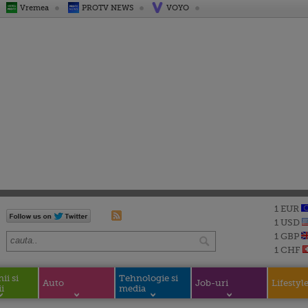
Vremea
PROTV NEWS
VOYO
1 EUR
1 USD
1 GBP
1 CHF
i si
Tehnologie si
Auto
Job-uri
Lifestyl
i
media