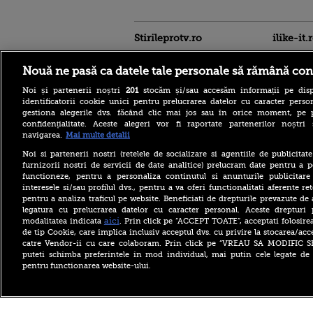
Stirileprotv.ro
ilike-it.
Nouă ne pasă ca datele tale personale să rămână con
Noi și partenerii noștri
201
stocăm și/sau accesăm informații pe disp
identificatorii cookie unici pentru prelucrarea datelor cu caracter person
gestiona alegerile dvs. făcând clic mai jos sau în orice moment, pe 
confidențialitate. Aceste alegeri vor fi raportate partenerilor noștr
navigarea.
Mai multe detalii
Incendiu într-un
apartament dintr-un bloc
Noi si partenerii nostri (retelele de socializare si agentiile de publicita
din Oradea. Proprietara a
furnizorii nostri de servicii de date analitice) prelucram date pentru a p
fost găsită moartă de către
functioneze, pentru a personaliza continutul si anunturile publicitare
pompieri
interesele si/sau profilul dvs., pentru a va oferi functionalitati aferente ret
pentru a analiza traficul pe website. Beneficiati de drepturile prevazute de
Cod galben de inundații în
legatura cu prelucrarea datelor cu caracter personal. Aceste drepturi 
România. Mai multe râuri
pot avea creșteri rapide ale
aici
modalitatea indicata
. Prin click pe “ACCEPT TOATE”, acceptati folosire
debitelor
de tip Cookie, care implica inclusiv acceptul dvs. cu privire la stocarea/acc
catre Vendor-ii cu care colaboram. Prin click pe “VREAU SA MODIFIC 
Alertă în Bulgaria: O dronă
puteti schimba preferintele in mod individual, mai putin cele legate de 
dinspre România a explodat
pentru functionarea website-ului.
lângă un gazoduct.
Premierul a convocat
Consiliul de Securitate
Copyright ©