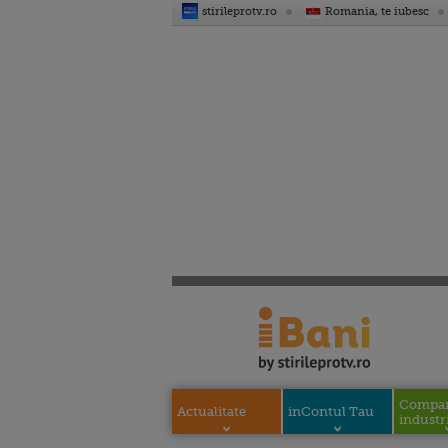
stirileprotv.ro
Romania, te iubesc
Compani
Actualitate
inContul Tau
industri