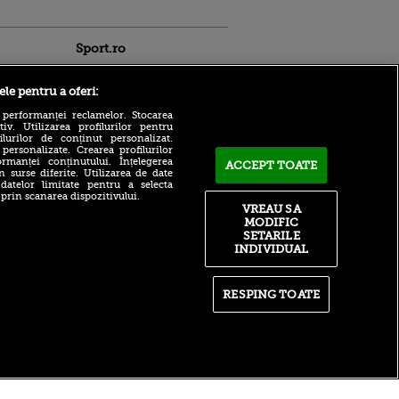
Sport.ro
ele pentru a oferi:
 performanței reclamelor. Stocarea
v. Utilizarea profilurilor pentru
ilurilor de conținut personalizat.
 personalizate. Crearea profilurilor
Victor Angelescu a văzut
rmanței conținutului. Înțelegerea
ACCEPT TOATE
n surse diferite. Utilizarea de date
faza controversată din UTA
ldau din
 datelor limitate pentru a selecta
Arad - Rapid și a dat
 și
 prin scanarea dispozitivului.
verdictul: „Nu sunt frustrat”
 logodnica
VREAU SA
 sunt
Planul lui Cristi Chivu la
MODIFIC
ă criminală
Inter Milano după plecarea
SETARILE
lui Dumfries. Ținta
INDIVIDUAL
ntru
principală a românului
ita lui,
t tată!
Rayo Vallecano a luat
decizia în cazul lui Andrei
RESPING TOATE
, Adela
Rațiu
rol
V
itate
|
RSS