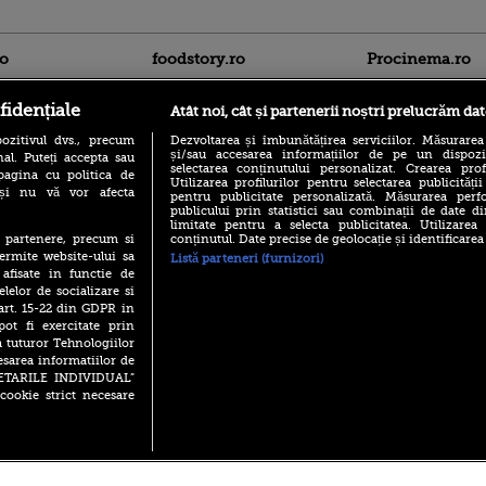
ro
foodstory.ro
Procinema.ro
fidențiale
Atât noi, cât și partenerii noștri prelucrăm dat
ozitivul dvs., precum
Dezvoltarea și îmbunătățirea serviciilor. Măsurarea
și/sau accesarea informațiilor de pe un dispoziti
al. Puteți accepta sau
selectarea conținutului personalizat. Crearea prof
pagina cu politica de
Utilizarea profilurilor pentru selectarea publicității
i și nu vă vor afecta
pentru publicitate personalizată. Măsurarea perfo
publicului prin statistici sau combinații de date di
(P) Descoperă Lumea
Nikolaj Coster-Wa
limitate pentru a selecta publicitatea. Utilizarea
Evenimentelor din România
Urzeala Tronurilor
conținutul. Date precise de geolocație și identificarea
te partenere, precum si
cu Transilvania Events!
Annabelle Wallis,
ermite website-ului sa
Listă parteneri (furnizori)
lui Sebastian Stan,
(P) Raku, gaming intens și o
 afisate in functie de
prinși într-o curs
pauză binemeritată cu...
elelor de socializare si
pizza Guseppe
 art. 15-22 din GDPR in
Emoții intense pe
pot fi exercitate prin
Sebastian Stan! Iub
(P) Poți folosi bonurile de
Annabelle, l-a făcu
a tuturor Tehnologiilor
masă pentru a comanda
mâncare acasă? Lista
esarea informatiilor de
Din 14 septembrie
aplicațiilor care le acceptă
SETARILE INDIVIDUAL”
Popescu revine în 
cookie strict necesare
principal la Pro T
 2026 PRO TV S.R.L |
Politica de Cookie
|
Politica Confidential