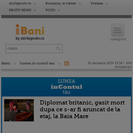
stirileprotv.ro
Romania, te iubesc
Vremea
PROTV NEWS
VOYO
ibani
lumea in contul tau
16 ianuarie 2014 13:18 / 200
vizualizari
Diplomat britanic, gasit mort
dupa ce s-ar fi aruncat de la
etaj, la Baia Mare