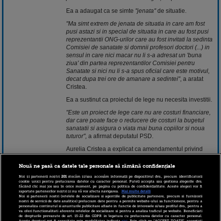
Ea a adaugat ca se simte
''jenata''
de situatie.
"Ma simt extrem de jenata de situatia in care am fost
pusi astazi si in special de situatia in care au fost pusi
reprezentantii ONG-urilor care au fost invitati la sedinta
Comisiei de sanatate si domnii profesori doctori (...) in
sensul in care nici macar nu li s-a adresat un 'buna
ziua' din partea reprezentantilor Comisiei pentru
Sanatate si nici nu li s-a spus oficial care este motivul,
decat dupa trei ore de amanare a sedintei"
, a aratat
Cristea.
Ea a sustinut ca proiectul de lege nu necesita investitii.
"Este un proiect de lege care nu are costuri financiare,
dar care poate face o reducere de costuri la bugetul
sanatatii si asigura o viata mai buna copiilor si noua
tuturor",
a afirmat deputatul PSD.
Aurelia Cristea a explicat ca amendamentul privind
comercializarea tutunului nu ii apartine.
Nouă ne pasă ca datele tale personale să rămână confidențiale
Proiectul de lege care prevede interzicerea fumatului in
spatiile publice inchise, spatiile inchise de la locul de
Noi și partenerii noștri
201
stocăm și/sau accesăm informații pe dispozitivul dvs., precum identificatorii
cookie unici pentru prelucrarea datelor cu caracter personal. Puteți accepta sau gestiona alegerile dvs.
munca, la locurile de joaca pentru copii, in unitatile
făcând clic mai jos sau în orice moment, pe pagina cu politica de confidențialitate. Aceste alegeri vor fi
raportate partenerilor noștri și nu vă vor afecta navigarea.
Mai multe detalii
sanitare, de invatamant, precum si cele destinate
Noi si partenerii nostri (retelele de socializare si agentiile de publicitate partenere, precum si furnizorii
protectiei si asistentei copilului a fost retrimis la
nostri de servicii de date analitice) prelucram date pentru a permite website-ului sa functioneze, pentru a
personaliza continutul si anunturile publicitare afisate in functie de interesele si/sau profilul dvs., pentru a
Comisia pentru sanatate pentru a se discuta un
va oferi functionalitati aferente retelelor de socializare si pentru a analiza traficul pe website. Beneficiati
amendament cuprins in actul normativ care interzice
de drepturile prevazute de art. 15-22 din GDPR in legatura cu prelucrarea datelor cu caracter personal.
Aceste drepturi pot fi exercitate prin modalitatea indicata
aici
. Prin click pe “ACCEPT TOATE”, acceptati