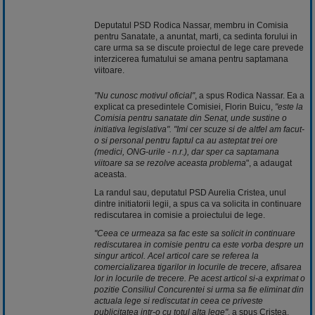
Deputatul PSD Rodica Nassar, membru in Comisia
pentru Sanatate, a anuntat, marti, ca sedinta forului in
care urma sa se discute proiectul de lege care prevede
interzicerea fumatului se amana pentru saptamana
viitoare.
"Nu cunosc motivul oficial"
, a spus Rodica Nassar. Ea a
explicat ca presedintele Comisiei, Florin Buicu,
"este la
Comisia pentru sanatate din Senat, unde sustine o
initiativa legislativa".
"Imi cer scuze si de altfel am facut-
o si personal pentru faptul ca au asteptat trei ore
(medici, ONG-urile - n.r.), dar sper ca saptamana
viitoare sa se rezolve aceasta problema
", a adaugat
aceasta.
La randul sau, deputatul PSD Aurelia Cristea, unul
dintre initiatorii legii, a spus ca va solicita in continuare
rediscutarea in comisie a proiectului de lege.
"Ceea ce urmeaza sa fac este sa solicit in continuare
rediscutarea in comisie pentru ca este vorba despre un
singur articol. Acel articol care se referea la
comercializarea tigarilor in locurile de trecere, afisarea
lor in locurile de trecere. Pe acest articol si-a exprimat o
pozitie Consiliul Concurentei si urma sa fie eliminat din
actuala lege si rediscutat in ceea ce priveste
publicitatea intr-o cu totul alta lege"
, a spus Cristea.