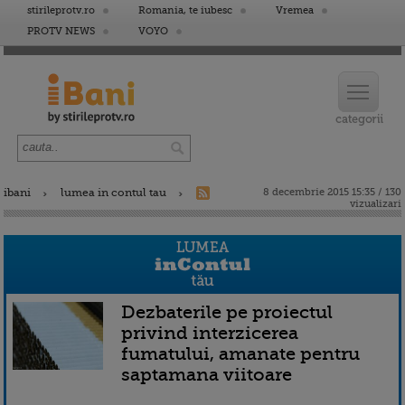
stirileprotv.ro
Romania, te iubesc
Vremea
PROTV NEWS
VOYO
ibani
lumea in contul tau
8 decembrie 2015 15:35 / 130
vizualizari
Dezbaterile pe proiectul
privind interzicerea
fumatului, amanate pentru
saptamana viitoare