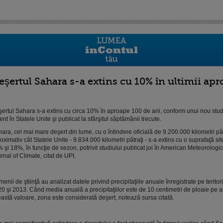
eşertul Sahara s-a extins cu 10% în ultimii apr
ertul Sahara s-a extins cu circa 10% în aproape 100 de ani, conform unui nou stud
ent în Statele Unite şi publicat la sfârşitul săptămânii trecute.
ara, cel mai mare deşert din lume, cu o întindere oficială de 9.200.000 kilometri păt
oximativ cât Statele Unite - 9.834.000 kilometri pătraţi - s-a extins cu o suprafaţă sit
 şi 18%, în funcţie de sezon, potrivit studiului publicat joi în American Meteorologic
rnal of Climate, citat de UPI.
enii de ştiinţă au analizat datele privind precipitaţiile anuale înregistrate pe teritoriul
0 şi 2013. Când media anuală a precipitaţiilor este de 10 centimetri de ploaie pe 
astă valoare, zona este considerată deşert, notează sursa citată.