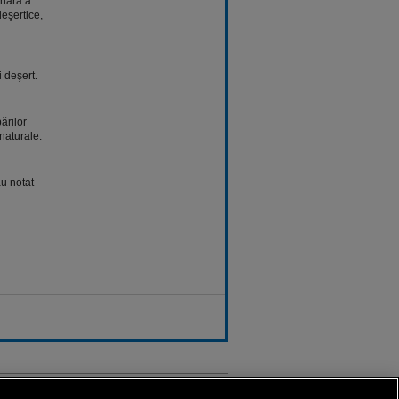
ahara a
eşertice,
 deşert.
ărilor
naturale.
u notat
Sport.ro