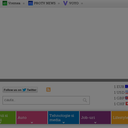
Vremea
PROTV NEWS
VOYO
1 EUR
1 USD
1 GBP
1 CHF
i si
Tehnologie si
Auto
Job-uri
Lifestyl
i
media