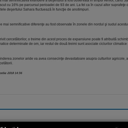
 mai semnificativă extindere a deşertului a fost observată în timpul verilor, când S
scut cu 16% pe parcursul perioadei de 93 de ani. La fel ca în cazul altor suprafeţe d
itele deşertului Sahara fluctuează în funcţie de anotimpuri.
e mai semnificative diferenţe au fost observate în zonele din nordul şi sudul acestui
rivit cercetătorilor, o treime din acest proces de expansiune poate fi atribuită schimb
matice determinate de om, iar restul de două treimi sunt asociate ciclurilor climatice 
inderea zonelor aride va avea consecinţe devastatoare asupra culturilor agricole, a
cetătorii.
prilie 2018 14:36
ro
foodstory.ro
Procinema.ro