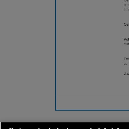
Cea
cre
lim
Cel
Pot
cli
Ext
cer
2 a
Stirileprotv.ro
ilike-it.