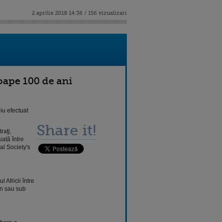
2 aprilie 2018 14:36 / 156 vizualizari
oape 100 de ani
iu efectuat
Share it!
raţi,
uată între
al Society's
 Africii între
an sau sub