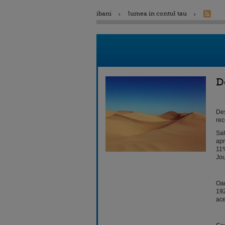
ibani
lumea in contul tau
D
Deş
rec
Sah
apr
11%
Jou
Oam
192
ace