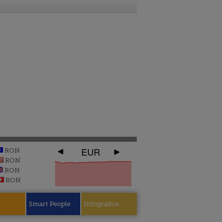
EUR
RON
RON
RON
RON
e
Smart People
Infografice