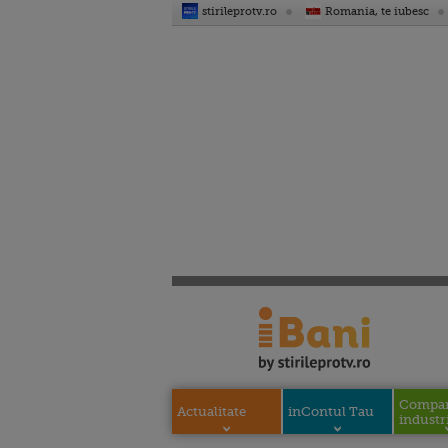
stirileprotv.ro
Romania, te iubesc
Compani
Actualitate
inContul Tau
industri