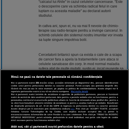
"calcaiul lui Ahile" in cazul celulelor canceroase. "Este
o descoperire care va schimba radical felul in care
luptam cu aceasta maladie" au declarat autorii
studiului.
In cativa ani, spun ei, nu va mai fi nevoie de chimio-
terapie sau radio-terapie pentru a invinge cancerul. In
schimb celulele din sistemul nostru imunitar vor invata
sa lupte singure impotriva bolii.
Cercetatorii britanici spun ca exista o cale de a scapa
de cancer fara a apela la tratamentele care ataca si
celulele sanatoase din corp. In mod normal maladia
sufera atat de multe mutatii, sustin ei, incat reuseste sa
devina invizibila pentru sistemul nostru imunitar, dar
Nouă ne pasă ca datele tale personale să rămână confidențiale
exista o constanta: fiecare celula canceroasa are o asa
numita "semnatura" ce poate fi detectata de sistemul de
Noi și partenerii noștri
201
stocăm și/sau accesăm informații pe dispozitivul dvs., precum identificatorii
cookie unici pentru prelucrarea datelor cu caracter personal. Puteți accepta sau gestiona alegerile dvs.
aparare al organismului. Un vaccin reactiveaza
făcând clic mai jos sau în orice moment, pe pagina cu politica de confidențialitate. Aceste alegeri vor fi
anumite leucocite capabile de lupta, iar boala poate fi
raportate partenerilor noștri și nu vă vor afecta navigarea.
Mai multe detalii
Noi si partenerii nostri (retelele de socializare si agentiile de publicitate partenere, precum si furnizorii
eliminata.
nostri de servicii de date analitice) prelucram date pentru a permite website-ului sa functioneze, pentru a
personaliza continutul si anunturile publicitare afisate in functie de interesele si/sau profilul dvs., pentru a
va oferi functionalitati aferente retelelor de socializare si pentru a analiza traficul pe website. Beneficiati
de drepturile prevazute de art. 15-22 din GDPR in legatura cu prelucrarea datelor cu caracter personal.
Aceste drepturi pot fi exercitate prin modalitatea indicata
aici
. Prin click pe “ACCEPT TOATE”, acceptati
Cititi continuarea pe www.stirileprotv.ro.
folosirea tuturor Tehnologiilor de tip Cookie, care implica inclusiv acceptul dvs. cu privire la
stocarea/accesarea informatiilor de catre Vendor-ii cu care colaboram. Prin click pe “VREAU SA MODIFIC
SETARILE INDIVIDUAL” puteti schimba preferintele in mod individual, mai putin cele legate de cookie
strict necesare pentru functionarea website-ului.
4 martie 2016 12:37
Atât noi, cât și partenerii noștri prelucrăm datele pentru a oferi: