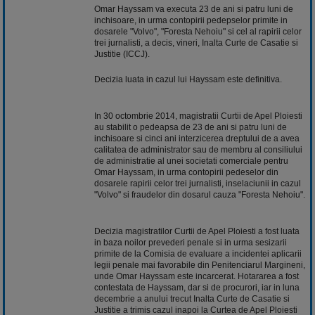
Omar Hayssam va executa 23 de ani si patru luni de
inchisoare, in urma contopirii pedepselor primite in
dosarele "Volvo", "Foresta Nehoiu" si cel al rapirii celor
trei jurnalisti, a decis, vineri, Inalta Curte de Casatie si
Justitie (ICCJ).
Decizia luata in cazul lui Hayssam este definitiva.
In 30 octombrie 2014, magistratii Curtii de Apel Ploiesti
au stabilit o pedeapsa de 23 de ani si patru luni de
inchisoare si cinci ani interzicerea dreptului de a avea
calitatea de administrator sau de membru al consiliului
de administratie al unei societati comerciale pentru
Omar Hayssam, in urma contopirii pedeselor din
dosarele rapirii celor trei jurnalisti, inselaciunii in cazul
"Volvo" si fraudelor din dosarul cauza "Foresta Nehoiu".
Decizia magistratilor Curtii de Apel Ploiesti a fost luata
in baza noilor prevederi penale si in urma sesizarii
primite de la Comisia de evaluare a incidentei aplicarii
legii penale mai favorabile din Penitenciarul Margineni,
unde Omar Hayssam este incarcerat. Hotararea a fost
contestata de Hayssam, dar si de procurori, iar in luna
decembrie a anului trecut Inalta Curte de Casatie si
Justitie a trimis cazul inapoi la Curtea de Apel Ploiesti