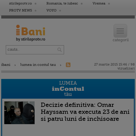
stirileprotv.ro
Romania, te iubesc
Vremea
PROTV NEWS
VOYO
ibani
lumea in contul tau
27 martie 2015 15:46 / 98
vizualizari
Decizie definitiva: Omar
Hayssam va executa 23 de ani
si patru luni de inchisoare