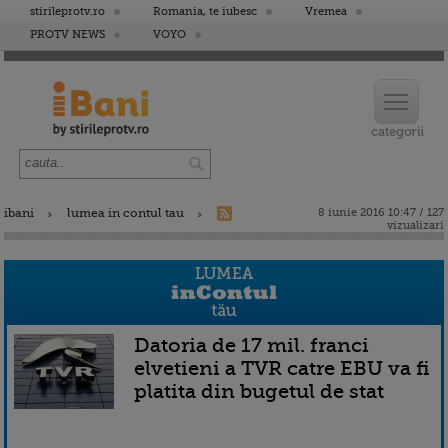
stirileprotv.ro
Romania, te iubesc
Vremea
PROTV NEWS
VOYO
ibani
lumea in contul tau
8 iunie 2016 10:47 / 127
vizualizari
Datoria de 17 mil. franci
elvetieni a TVR catre EBU va fi
platita din bugetul de stat