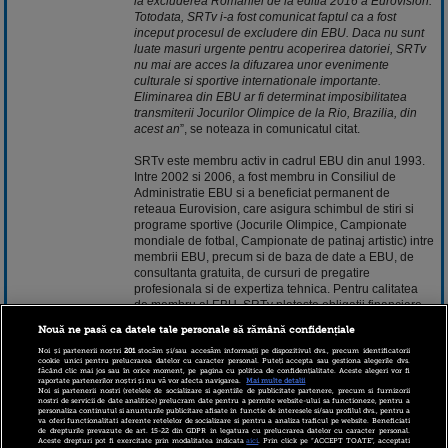
la excluderea Romaniei de la editia 2016 a Eurovision.
Totodata, SRTv i-a fost comunicat faptul ca a fost
inceput procesul de excludere din EBU. Daca nu sunt
luate masuri urgente pentru acoperirea datoriei, SRTv
nu mai are acces la difuzarea unor evenimente
culturale si sportive internationale importante.
Eliminarea din EBU ar fi determinat imposibilitatea
transmiterii Jocurilor Olimpice de la Rio, Brazilia, din
acest an
”, se noteaza in comunicatul citat.
SRTv este membru activ in cadrul EBU din anul 1993.
Intre 2002 si 2006, a fost membru in Consiliul de
Administratie EBU si a beneficiat permanent de
reteaua Eurovision, care asigura schimbul de stiri si
programe sportive (Jocurile Olimpice, Campionate
mondiale de fotbal, Campionate de patinaj artistic) intre
membrii EBU, precum si de baza de date a EBU, de
consultanta gratuita, de cursuri de pregatire
profesionala si de expertiza tehnica. Pentru calitatea
de membru al EBU, SRTv plateste obligatii financiare,
care constau in taxe, cotizatii si contributii.
Nouă ne pasă ca datele tale personale să rămână confidențiale
EBU este cea mai mare asociatie a difuzorilor publici
Noi și partenerii noștri
201
stocăm și/sau accesăm informații pe dispozitivul dvs., precum identificatorii
cookie unici pentru prelucrarea datelor cu caracter personal. Puteți accepta sau gestiona alegerile dvs.
din lume, cu 73 de membri activi din 56 de tari si 21 de
făcând clic mai jos sau în orice moment, pe pagina cu politica de confidențialitate. Aceste alegeri vor fi
raportate partenerilor noștri și nu vă vor afecta navigarea.
Mai multe detalii
membri asociati din Asia, Africa si America. Infiintata in
Noi si partenerii nostri (retelele de socializare si agentiile de publicitate partenere, precum si furnizorii
1950, cu scopul de a promova cooperarea intre
nostri de servicii de date analitice) prelucram date pentru a permite website-ului sa functioneze, pentru a
personaliza continutul si anunturile publicitare afisate in functie de interesele si/sau profilul dvs., pentru a
organizatiile de radio si de televiziune, EBU este o
va oferi functionalitati aferente retelelor de socializare si pentru a analiza traficul pe website. Beneficiati
organizatie non-profit, guvernata de legea elvetiana, cu
de drepturile prevazute de art. 15-22 din GDPR in legatura cu prelucrarea datelor cu caracter personal.
Aceste drepturi pot fi exercitate prin modalitatea indicata
aici
. Prin click pe “ACCEPT TOATE”, acceptati