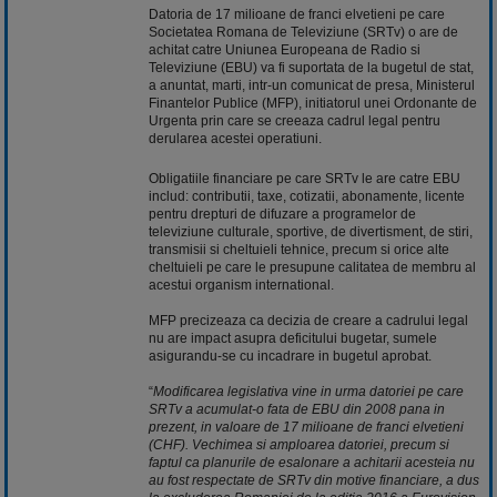
Datoria de 17 milioane de franci elvetieni pe care
Societatea Romana de Televiziune (SRTv) o are de
achitat catre Uniunea Europeana de Radio si
Televiziune (EBU) va fi suportata de la bugetul de stat,
a anuntat, marti, intr-un comunicat de presa, Ministerul
Finantelor Publice (MFP), initiatorul unei Ordonante de
Urgenta prin care se creeaza cadrul legal pentru
derularea acestei operatiuni.
Obligatiile financiare pe care SRTv le are catre EBU
includ: contributii, taxe, cotizatii, abonamente, licente
pentru drepturi de difuzare a programelor de
televiziune culturale, sportive, de divertisment, de stiri,
transmisii si cheltuieli tehnice, precum si orice alte
cheltuieli pe care le presupune calitatea de membru al
acestui organism international.
MFP precizeaza ca decizia de creare a cadrului legal
nu are impact asupra deficitului bugetar, sumele
asigurandu-se cu incadrare in bugetul aprobat.
“
Modificarea legislativa vine in urma datoriei pe care
SRTv a acumulat-o fata de EBU din 2008 pana in
prezent, in valoare de 17 milioane de franci elvetieni
(CHF). Vechimea si amploarea datoriei, precum si
faptul ca planurile de esalonare a achitarii acesteia nu
au fost respectate de SRTv din motive financiare, a dus