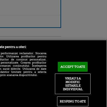
Sport.ro
ele pentru a oferi:
 performanței reclamelor. Stocarea
v. Utilizarea profilurilor pentru
ilurilor de conținut personalizat.
 personalizate. Crearea profilurilor
rmanței conținutului. Înțelegerea
ACCEPT TOATE
n surse diferite. Utilizarea de date
 datelor limitate pentru a selecta
 prin scanarea dispozitivului.
Atmosferă din altă lume la
ntru
VREAU SA
prezentarea lui Mohamed
ita lui,
MODIFIC
Salah la Trabzonspor pe
t tată!
SETARILE
Papara Park
INDIVIDUAL
, Adela
A plecat de la Manchester
rol
City pentru 50.000.000€ și a
V
semnat cu alt club din
RESPING TOATE
Premier League!
pă o