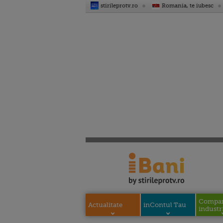
stirileprotv.ro
Romania, te iubesc
Compani
Actualitate
inContul Tau
industri