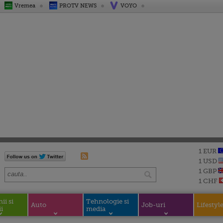
Vremea
PROTV NEWS
VOYO
1 EUR
1 USD
1 GBP
1 CHF
i si
Tehnologie si
Auto
Job-uri
Lifestyl
i
media