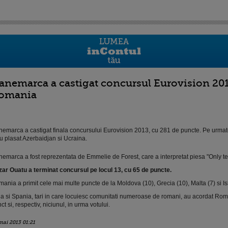
anemarca a castigat concursul Eurovision 2013.
omania
emarca a castigat finala concursului Eurovision 2013, cu 281 de puncte. Pe urmato
u plasat Azerbaidjan si Ucraina.
emarca a fost reprezentata de Emmelie de Forest, care a interpretat piesa "Only te
ar Ouatu a terminat concursul pe locul 13, cu 65 de puncte.
ania a primit cele mai multe puncte de la Moldova (10), Grecia (10), Malta (7) si Is
lia si Spania, tari in care locuiesc comunitati numeroase de romani, au acordat Ro
ct si, respectiv, niciunul, in urma votului.
mai 2013 01:21