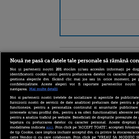
Stirileprotv.ro
ilike-it.
Nouă ne pasă ca datele tale personale să rămână con
Noi și partenerii noștri
201
stocăm și/sau accesăm informații pe disp
identificatorii cookie unici pentru prelucrarea datelor cu caracter person
gestiona alegerile dvs. făcând clic mai jos sau în orice moment, pe 
confidențialitate. Aceste alegeri vor fi raportate partenerilor noștr
navigarea.
Mai multe detalii
Reacția MAE după ce o
româncă a fost arestată în
Noi si partenerii nostri (retelele de socializare si agentiile de publicita
Germania pentru spionaj în
furnizorii nostri de servicii de date analitice) prelucram date pentru a p
favoarea Rusiei
functioneze, pentru a personaliza continutul si anunturile publicitare
interesele si/sau profilul dvs., pentru a va oferi functionalitati aferente ret
Alerta West Nile: două
pentru a analiza traficul pe website. Beneficiati de drepturile prevazute de
persoane au murit, iar
legatura cu prelucrarea datelor cu caracter personal. Aceste drepturi 
numărul cazurilor a ajuns la
10. Măsurile de protecție
aici
modalitatea indicata
. Prin click pe “ACCEPT TOATE”, acceptati folosire
împotriva țânțarilor
de tip Cookie, care implica inclusiv acceptul dvs. cu privire la stocarea/acc
catre Vendor-ii cu care colaboram. Prin click pe “VREAU SA MODIFIC 