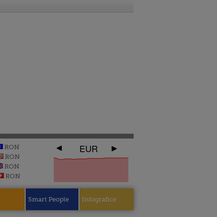
EUR
RON
RON
RON
RON
e
Smart People
Infografice