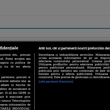
ro
foodstory.ro
Procinema.ro
fidențiale
Atât noi, cât și partenerii noștri prelucrăm dat
ozitivul dvs., precum
Dezvoltarea și îmbunătățirea serviciilor. Măsurarea
și/sau accesarea informațiilor de pe un dispoziti
al. Puteți accepta sau
selectarea conținutului personalizat. Crearea prof
pagina cu politica de
Utilizarea profilurilor pentru selectarea publicității
i și nu vă vor afecta
pentru publicitate personalizată. Măsurarea perfo
publicului prin statistici sau combinații de date di
limitate pentru a selecta publicitatea. Utilizarea
conținutul. Date precise de geolocație și identificarea
te partenere, precum si
(P) Descoperă Lumea
Emoții intense pe
ermite website-ului sa
Listă parteneri (furnizori)
Evenimentelor din România
Sebastian Stan! Iub
 afisate in functie de
cu Transilvania Events!
Annabelle, l-a făcu
elelor de socializare si
(P) Raku, gaming intens și o
 art. 15-22 din GDPR in
Din 14 septembrie
pauză binemeritată cu...
pot fi exercitate prin
Popescu revine în 
pizza Guseppe
principal la Pro T
a tuturor Tehnologiilor
(P) Poți folosi bonurile de
esarea informatiilor de
La 88 de ani și du
masă pentru a comanda
SETARILE INDIVIDUAL”