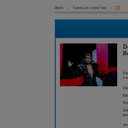
ibani
lumea in contul tau
D
R
Dan
s-a
Dan
Cez
Rom
Ita
pun
19 