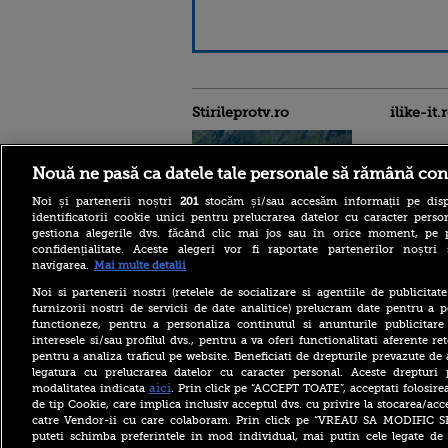
Stirileprotv.ro
ilike-it.
Nouă ne pasă ca datele tale personale să rămână con
Noi și partenerii noștri
201
stocăm și/sau accesăm informații pe disp
identificatorii cookie unici pentru prelucrarea datelor cu caracter person
gestiona alegerile dvs. făcând clic mai jos sau în orice moment, pe 
confidențialitate. Aceste alegeri vor fi raportate partenerilor noștr
O adolescentă de 14 ani a
navigarea.
Mai multe detalii
murit după ce a căzut în gol
90 de metri, în timpul unei
Noi si partenerii nostri (retelele de socializare si agentiile de publicita
drumeții în Dolomiți, alături
furnizorii nostri de servicii de date analitice) prelucram date pentru a p
de părinți
functioneze, pentru a personaliza continutul si anunturile publicitare
interesele si/sau profilul dvs., pentru a va oferi functionalitati aferente ret
MAE, atenționare de
pentru a analiza traficul pe website. Beneficiati de drepturile prevazute de
călătorie pentru Italia.
legatura cu prelucrarea datelor cu caracter personal. Aceste drepturi 
Alertă ridicată pentru
vulcanul Etna și restricții în
aici
modalitatea indicata
. Prin click pe “ACCEPT TOATE”, acceptati folosire
zona de vârf
de tip Cookie, care implica inclusiv acceptul dvs. cu privire la stocarea/acc
catre Vendor-ii cu care colaboram. Prin click pe “VREAU SA MODIFIC 
Studiu: Mounjaro ar putea
puteti schimba preferintele in mod individual, mai putin cele legate de 
reduce riscul de infarct la