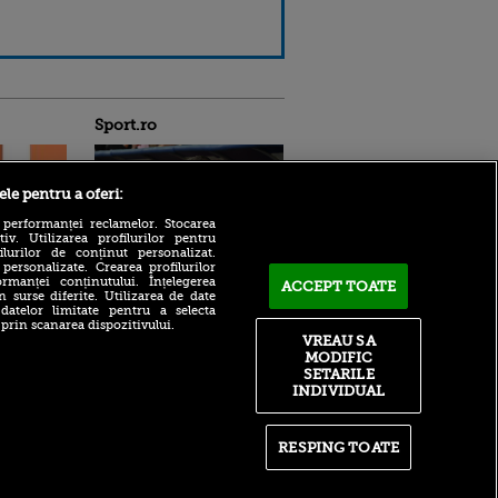
Sport.ro
ele pentru a oferi:
 performanței reclamelor. Stocarea
v. Utilizarea profilurilor pentru
ilurilor de conținut personalizat.
 personalizate. Crearea profilurilor
rmanței conținutului. Înțelegerea
ACCEPT TOATE
ntru
n surse diferite. Utilizarea de date
Nuno Campos a confirmat
ita lui,
 datelor limitate pentru a selecta
două absențe la Dinamo -
t tată!
 prin scanarea dispozitivului.
Voluntari: „Trebuie să
VREAU SA
înțelegem un lucru”
, Adela
MODIFIC
rol
SETARILE
Rodri, mărul discordiei
V
INDIVIDUAL
dintre Real Madrid și
Barcelona! El Clasico se
pă o
mută pe piața transferurilor
n film, Sir
se
RESPING TOATE
Cosmin Matei a primit
n muzică
verdictul de la TAS! Reacția
lui Sepsi după ce fotbalistul
a fost suspendat pentru