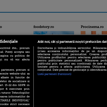
ro
foodstory.ro
Procinema.ro
fidențiale
Atât noi, cât și partenerii noștri prelucrăm dat
ozitivul dvs., precum
Dezvoltarea și îmbunătățirea serviciilor. Măsurarea
și/sau accesarea informațiilor de pe un dispoziti
al. Puteți accepta sau
selectarea conținutului personalizat. Crearea prof
pagina cu politica de
Utilizarea profilurilor pentru selectarea publicității
i și nu vă vor afecta
pentru publicitate personalizată. Măsurarea perfo
(P) Descoperă Lumea
Emoții intense pe
publicului prin statistici sau combinații de date di
Evenimentelor din România
Sebastian Stan! Iub
limitate pentru a selecta publicitatea. Utilizarea
cu Transilvania Events!
Annabelle, l-a făcu
conținutul. Date precise de geolocație și identificarea
te partenere, precum si
ermite website-ului sa
(P) Raku, gaming intens și o
Listă parteneri (furnizori)
Din 14 septembrie
pauză binemeritată cu...
 afisate in functie de
Popescu revine în 
pizza Guseppe
elelor de socializare si
principal la Pro T
 art. 15-22 din GDPR in
(P) Poți folosi bonurile de
La 88 de ani și du
pot fi exercitate prin
masă pentru a comanda
carieră fabuloasă î
a tuturor Tehnologiilor
mâncare acasă? Lista
Anthony Hopkins 
aplicațiilor care le acceptă
esarea informatiilor de
lansează oficial î
SETARILE INDIVIDUAL”
cookie strict necesare