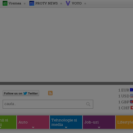
Vremea
PROTV NEWS
VOYO
1 EUR
1 USD
1 GBP
1 CHF
i si
Tehnologie si
Auto
Job-uri
Lifestyl
i
media