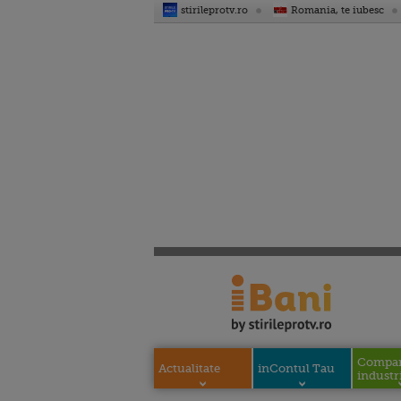
stirileprotv.ro
Romania, te iubesc
Compani
Actualitate
inContul Tau
industri