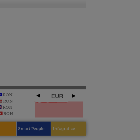
EUR
RON
RON
RON
RON
e
Smart People
Infografice