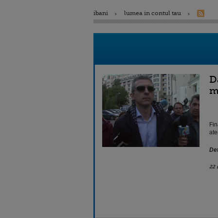
ibani
lumea in contul tau
D
m
Fin
ate
Det
22 