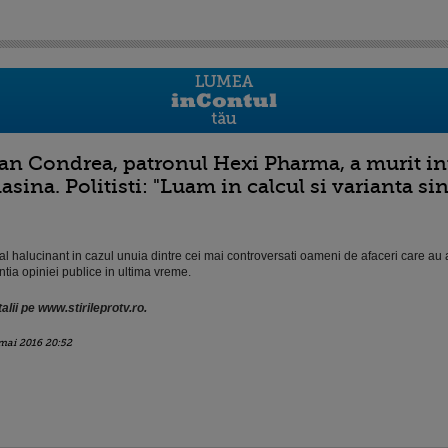
an Condrea, patronul Hexi Pharma, a murit in
asina. Politisti: "Luam in calcul si varianta si
al halucinant in cazul unuia dintre cei mai controversati oameni de afaceri care au 
ntia opiniei publice in ultima vreme.
alii pe www.stirileprotv.ro.
mai 2016 20:52