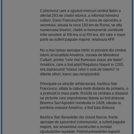
Cutremurul care a zguduit miercuri centrul Italiei a
afectat 293 de cladiri istorice, a informat ministrul
culturii, Dario Franceschini. In zona de epicentru a
seismului, situata la circa 150 km de Roma, se afla
numeroase biserici, cladiri si monumente construite
intre secolele al XIII-lea si al XIV-lea, din care o mare
parte au suferit pagube majore, relateaza AFP.
Nu a mai ramas aproape nimic in picioare din centrul
istoric al localitatii Amatrice, clasata de Ministerul
Culturii, printre "cele mai frumoase orase ale Italiei".
Amatrice, care a fost alipit Regatului Napoli in 1265,
era supranumit "orasul celor o suta de biserici" in
diferite stiluri, baroc sau renascentist.
Principala sa atractie arhitecturala, bazilica San
Francesco, aflata la cativa metri distanta de primarie, s-
a prabusit in mare parte. Rozeta sa centrala a disparut
iar picturile care impodobeau fatada au fost distruse.
Biserica San'Agostini construita in 1428, situata la
periferia orasului Amatrice, a fost total distrusa.
Bazilica San Benedetto din orasul Norcia, foarte
aproape de epicentrul cutremurului, a suferit pagube
majore, dar ansamblul constructiei a rezistat
zguduiturilor repetate. Potrivit presedintei regiunii