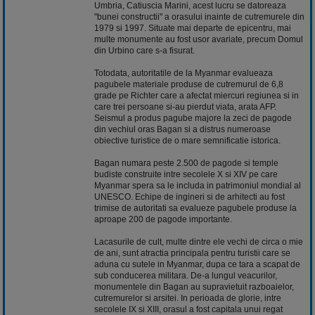
Umbria, Catiuscia Marini, acest lucru se datoreaza
"bunei constructii" a orasului inainte de cutremurele din
1979 si 1997. Situate mai departe de epicentru, mai
multe monumente au fost usor avariate, precum Domul
din Urbino care s-a fisurat.
Totodata, autoritatile de la Myanmar evalueaza
pagubele materiale produse de cutremurul de 6,8
grade pe Richter care a afectat miercuri regiunea si in
care trei persoane si-au pierdut viata, arata AFP.
Seismul a produs pagube majore la zeci de pagode
din vechiul oras Bagan si a distrus numeroase
obiective turistice de o mare semnificatie istorica.
Bagan numara peste 2.500 de pagode si temple
budiste construite intre secolele X si XIV pe care
Myanmar spera sa le includa in patrimoniul mondial al
UNESCO. Echipe de ingineri si de arhitecti au fost
trimise de autoritati sa evalueze pagubele produse la
aproape 200 de pagode importante.
Lacasurile de cult, multe dintre ele vechi de circa o mie
de ani, sunt atractia principala pentru turistii care se
aduna cu sutele in Myanmar, dupa ce tara a scapat de
sub conducerea militara. De-a lungul veacurilor,
monumentele din Bagan au supravietuit razboaielor,
cutremurelor si arsitei. In perioada de glorie, intre
secolele IX si XIII, orasul a fost capitala unui regat