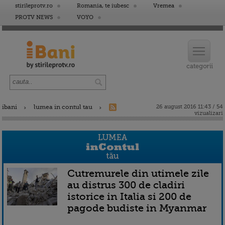
stirileprotv.ro
Romania, te iubesc
Vremea
PROTV NEWS
VOYO
ibani
lumea in contul tau
26 august 2016 11:43 / 54
vizualizari
Cutremurele din utimele zile
au distrus 300 de cladiri
istorice in Italia si 200 de
pagode budiste in Myanmar