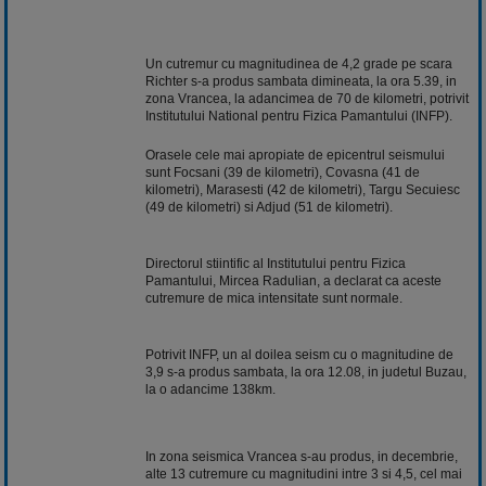
Un cutremur cu magnitudinea de 4,2 grade pe scara
Richter s-a produs sambata dimineata, la ora 5.39, in
zona Vrancea, la adancimea de 70 de kilometri, potrivit
Institutului National pentru Fizica Pamantului (INFP).
Orasele cele mai apropiate de epicentrul seismului
sunt Focsani (39 de kilometri), Covasna (41 de
kilometri), Marasesti (42 de kilometri), Targu Secuiesc
(49 de kilometri) si Adjud (51 de kilometri).
Directorul stiintific al Institutului pentru Fizica
Pamantului, Mircea Radulian, a declarat ca aceste
cutremure de mica intensitate sunt normale.
Potrivit INFP, un al doilea seism cu o magnitudine de
3,9 s-a produs sambata, la ora 12.08, in judetul Buzau,
la o adancime 138km.
In zona seismica Vrancea s-au produs, in decembrie,
alte 13 cutremure cu magnitudini intre 3 si 4,5, cel mai