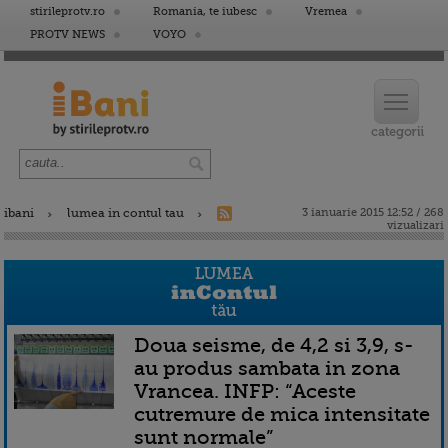
stirileprotv.ro
Romania, te iubesc
Vremea
PROTV NEWS
VOYO
ibani
lumea in contul tau
3 ianuarie 2015 12:52 / 268
vizualizari
Doua seisme, de 4,2 si 3,9, s-
au produs sambata in zona
Vrancea. INFP: “Aceste
cutremure de mica intensitate
sunt normale”