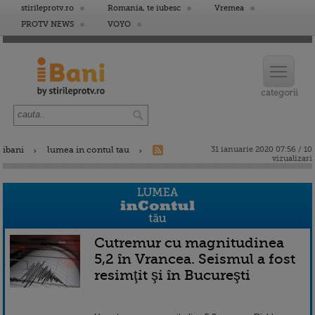
stirileprotv.ro
Romania, te iubesc
Vremea
PROTV NEWS
VOYO
ibani
lumea in contul tau
31 ianuarie 2020 07:56 / 10
vizualizari
Cutremur cu magnitudinea
5,2 în Vrancea. Seismul a fost
resimţit şi în Bucureşti