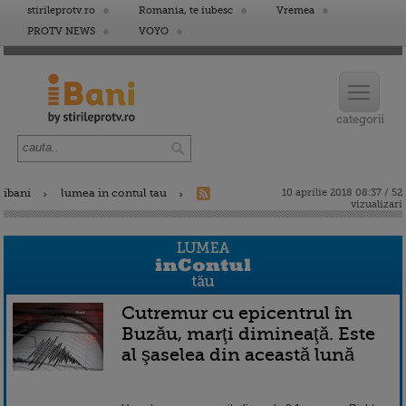
stirileprotv.ro
Romania, te iubesc
Vremea
PROTV NEWS
VOYO
ibani
lumea in contul tau
10 aprilie 2018 08:37 / 52
vizualizari
Cutremur cu epicentrul în
Buzău, marţi dimineaţă. Este
al şaselea din această lună