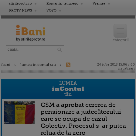
stirileprotv.ro
Romania, te iubesc
Vremea
PROTV NEWS
VOYO
ibani
lumea in contul tau
24 iulie 2018 15:06 / 60
vizualizari
CSM a aprobat cererea de
pensionare a judecătorului
care se ocupa de cazul
Colectiv. Procesul s-ar putea
relua de la zero