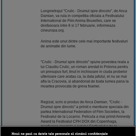
Lungmetrajul "Crulic - Drumul spre dincolo", de Anca
Damian, va rula in competitia oficiala a Festivalului
International de Film Anima Bruxelles, care se
desfasoara intre 8 si 17 februarie, informeaza
cineuropa.org.
Anima este unul dintre cele mai importante festivaluri
de animatie din lume.
"Crulic - Drumul spre dincolo" spune povestea reala a
lui Claudiu Crulic, un roman arestat in Polonia pentru
un presupus furt, tinut in inchisoare in ciuda probelor
ulterioare care aratau ca, la data jafului, el nu se mai
afla la Cracovia, si abandonat de toata lumea pana la
moartea provocata de greva foamei.
Regizat, scris si produs de Anca Damian, "Crulic -
Drumul spre dincolo" a primit o mentiune speciala din
partea International Federation of Film Societies, la
Festivalul de la Locarno. Pelicula a mai primit Amnesty
Award la Festivalul CPH DOX din Copenhaga,
mentiunea speciala a juriului Festivalului de la
Varsovia, mentiunea acordata de juriul ecumenic, in
Nouă ne pasă ca datele tale personale să rămână confidențiale
Polonia, tara in care s-a petrecut drama relatata. La