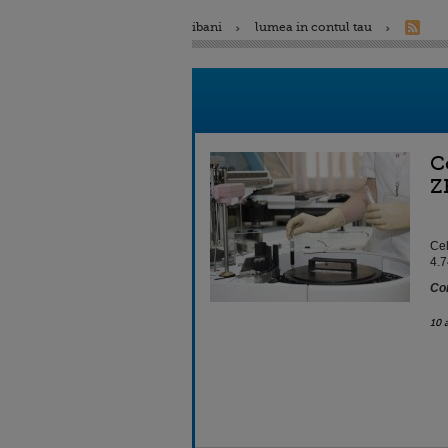
ibani
lumea in contul tau
C
Z
Cel
4.7
Con
10 