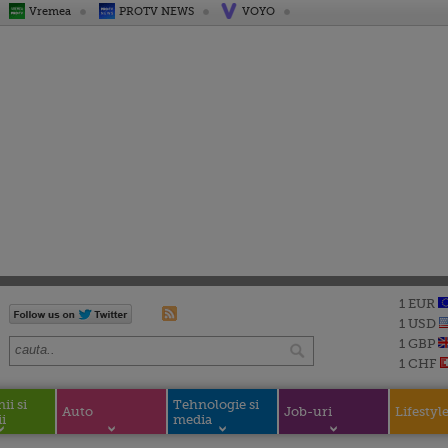
Vremea
PROTV NEWS
VOYO
1 EUR
1 USD
1 GBP
1 CHF
i si
Tehnologie si
Auto
Job-uri
Lifestyl
i
media