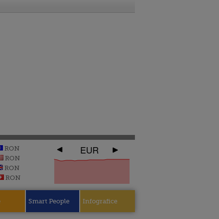
EUR
RON
RON
RON
RON
e
Smart People
Infografice