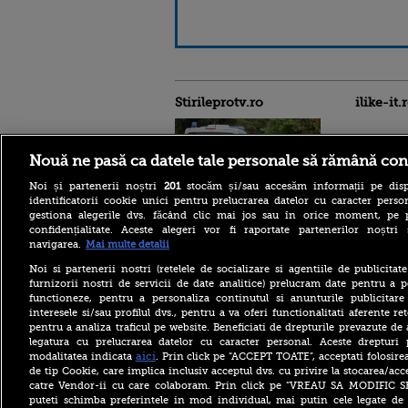
Stirileprotv.ro
ilike-it.
Nouă ne pasă ca datele tale personale să rămână con
Noi și partenerii noștri
201
stocăm și/sau accesăm informații pe disp
identificatorii cookie unici pentru prelucrarea datelor cu caracter person
Reacția MAE după ce o
gestiona alegerile dvs. făcând clic mai jos sau în orice moment, pe 
româncă a fost arestată în
confidențialitate. Aceste alegeri vor fi raportate partenerilor noștr
Germania pentru spionaj în
navigarea.
Mai multe detalii
favoarea Rusiei
Noi si partenerii nostri (retelele de socializare si agentiile de publicita
Alerta West Nile: două
furnizorii nostri de servicii de date analitice) prelucram date pentru a p
persoane au murit, iar
functioneze, pentru a personaliza continutul si anunturile publicitare
numărul cazurilor a ajuns la
interesele si/sau profilul dvs., pentru a va oferi functionalitati aferente ret
10. Măsurile de protecție
împotriva țânțarilor
pentru a analiza traficul pe website. Beneficiati de drepturile prevazute de
legatura cu prelucrarea datelor cu caracter personal. Aceste drepturi 
Ce le-a spus Donald Trump
aici
modalitatea indicata
. Prin click pe “ACCEPT TOATE”, acceptati folosire
donatorilor despre
de tip Cookie, care implica inclusiv acceptul dvs. cu privire la stocarea/acc
succesorul său pentru
catre Vendor-ii cu care colaboram. Prin click pe “VREAU SA MODIFIC 
alegerile din 2028. Pe cine a
puteti schimba preferintele in mod individual, mai putin cele legate de 
ales între Rubio și Vance