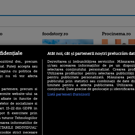
ro
foodstory.ro
Procinema.ro
fidențiale
Atât noi, cât și partenerii noștri prelucrăm dat
ozitivul dvs., precum
Dezvoltarea și îmbunătățirea serviciilor. Măsurarea
și/sau accesarea informațiilor de pe un dispoziti
al. Puteți accepta sau
selectarea conținutului personalizat. Crearea prof
pagina cu politica de
Utilizarea profilurilor pentru selectarea publicității
i și nu vă vor afecta
(P) Descoperă Lumea
pentru publicitate personalizată. Măsurarea perfo
Emoții intense pe
publicului prin statistici sau combinații de date di
Evenimentelor din România
Sebastian Stan! Iub
limitate pentru a selecta publicitatea. Utilizarea
cu Transilvania Events!
Annabelle, l-a făcu
conținutul. Date precise de geolocație și identificarea
te partenere, precum si
(P) Raku, gaming intens și o
ermite website-ului sa
Listă parteneri (furnizori)
Din 14 septembrie
pauză binemeritată cu...
 afisate in functie de
Popescu revine în 
pizza Guseppe
elelor de socializare si
principal la Pro T
 art. 15-22 din GDPR in
(P) Poți folosi bonurile de
La 88 de ani și du
pot fi exercitate prin
masă pentru a comanda
carieră fabuloasă î
mâncare acasă? Lista
a tuturor Tehnologiilor
Anthony Hopkins 
aplicațiilor care le acceptă
esarea informatiilor de
lansează oficial î
SETARILE INDIVIDUAL”
cookie strict necesare