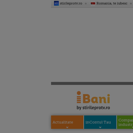
stirileprotv.ro
Romania, te iubesc
Compani
Actualitate
inContul Tau
industri