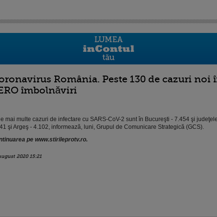
oronavirus România. Peste 130 de cazuri noi î
ERO îmbolnăviri
e mai multe cazuri de infectare cu SARS-CoV-2 sunt în Bucureşti - 7.454 şi judeţel
41 şi Argeş - 4.102, informează, luni, Grupul de Comunicare Strategică (GCS).
tinuarea pe www.stirileprotv.ro.
august 2020 15:21