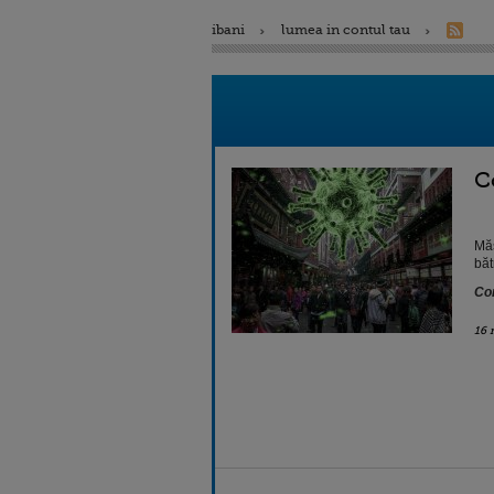
ibani
lumea in contul tau
C
Măs
băt
Con
16 