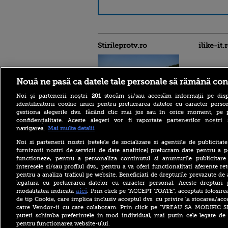
Stirileprotv.ro
ilike-it.
Nouă ne pasă ca datele tale personale să rămână con
Noi și partenerii noștri
201
stocăm și/sau accesăm informații pe disp
identificatorii cookie unici pentru prelucrarea datelor cu caracter person
gestiona alegerile dvs. făcând clic mai jos sau în orice moment, pe 
Nivelul scăzut al Dunării a
confidențialitate. Aceste alegeri vor fi raportate partenerilor noștr
scos la iveală fundațiile
navigarea.
Mai multe detalii
unui pod roman vechi de
aproape 1.700 de ani. FOTO
Noi si partenerii nostri (retelele de socializare si agentiile de publicita
Bacteria care „mănâncă”
furnizorii nostri de servicii de date analitice) prelucram date pentru a p
țesuturile a provocat
functioneze, pentru a personaliza continutul si anunturile publicitare
moartea a cinci persoane în
interesele si/sau profilul dvs., pentru a va oferi functionalitati aferente ret
acest an, anunță autoritățile
pentru a analiza traficul pe website. Beneficiati de drepturile prevazute de
legatura cu prelucrarea datelor cu caracter personal. Aceste drepturi 
Bolojan, înaintea ratingului
aici
de țară Moody’s: Am fost
modalitatea indicata
. Prin click pe “ACCEPT TOATE”, acceptati folosire
cinstiți cu românii, am
de tip Cookie, care implica inclusiv acceptul dvs. cu privire la stocarea/acc
muncit din greu. Alianța
catre Vendor-ii cu care colaboram. Prin click pe “VREAU SA MODIFIC 
PSD-AUR ”minează” țara
puteti schimba preferintele in mod individual, mai putin cele legate de 
pentru functionarea website-ului.