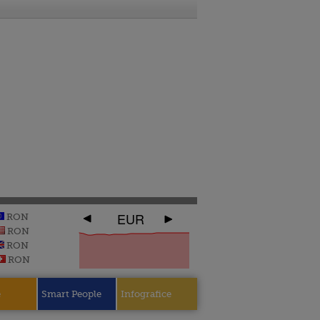
EUR
RON
RON
RON
RON
e
Smart People
Infografice