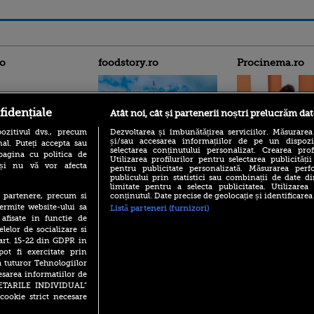
ro
foodstory.ro
Procinema.ro
fidențiale
Atât noi, cât și partenerii noștri prelucrăm dat
ozitivul dvs., precum
Dezvoltarea și îmbunătățirea serviciilor. Măsurarea
și/sau accesarea informațiilor de pe un dispoziti
al. Puteți accepta sau
selectarea conținutului personalizat. Crearea prof
pagina cu politica de
Utilizarea profilurilor pentru selectarea publicității
(P) Descoperă Lumea
i și nu vă vor afecta
pentru publicitate personalizată. Măsurarea perfo
Emoții intense pe
Evenimentelor din România
publicului prin statistici sau combinații de date di
Sebastian Stan! Iub
cu Transilvania Events!
limitate pentru a selecta publicitatea. Utilizarea
Annabelle, l-a făcu
conținutul. Date precise de geolocație și identificarea
te partenere, precum si
(P) Raku, gaming intens și o
Din 14 septembrie
ermite website-ului sa
Listă parteneri (furnizori)
pauză binemeritată cu...
Popescu revine în 
 afisate in functie de
pizza Guseppe
principal la Pro T
elelor de socializare si
(P) Poți folosi bonurile de
 art. 15-22 din GDPR in
La 88 de ani și du
masă pentru a comanda
pot fi exercitate prin
carieră fabuloasă î
mâncare acasă? Lista
Anthony Hopkins 
a tuturor Tehnologiilor
aplicațiilor care le acceptă
lansează oficial î
esarea informatiilor de
SETARILE INDIVIDUAL”
cookie strict necesare