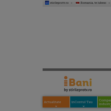
stirileprotv.ro
Romania, te iubesc
Compani
Actualitate
inContul Tau
industri