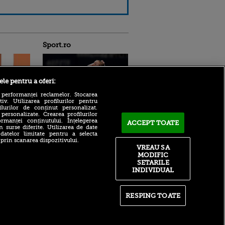
Sport.ro
ele pentru a oferi:
 performanței reclamelor. Stocarea
v. Utilizarea profilurilor pentru
ilurilor de conținut personalizat.
 personalizate. Crearea profilurilor
Svitolina a dat de pământ cu
rmanței conținutului. Înțelegerea
ntru
ACCEPT TOATE
jucătoarea care a învins-o
n surse diferite. Utilizarea de date
ita lui,
pe Ruse. Ucraineanca va
 datelor limitate pentru a selecta
t tată!
bifa o premieră alături de
 prin scanarea dispozitivului.
soțul Monfils
VREAU SA
, Adela
rol
MODIFIC
El va fi noul star al
V
SETARILE
următorului sezon din
INDIVIDUAL
Premier League! Marile forțe
pă o
ale Angliei l-au ratat
n film, Sir
se
LIVE TEXT | UTA - Rapid,
RESPING TOATE
n muzică
azi, de la 21:00, pe Sport.ro.
Începe etapa a patra din
Superligă!