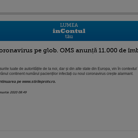
oronavirus pe glob. OMS anunță 11.000 de îmbo
urile luate de autoritățile de la noi, dar și din alte state din Europa, vin în contextul
rânul continent numărul pacienților infectați cu noul coronavirus crește alarmant.
tinuarea pe www.stirileprotv.ro.
martie 2020 08:49