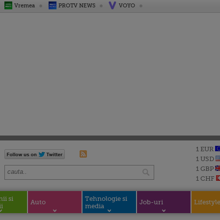
Vremea
PROTV NEWS
VOYO
1 EUR
1 USD
1 GBP
1 CHF
i si
Tehnologie si
Auto
Job-uri
Lifestyl
i
media