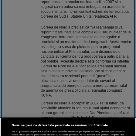
reporneasca un reactor nuclear oprit in 2007 si a
sugerat ca va putea sa reia imbogatirea uraniului in
scopuri militare, intr-un context extrem de tensionat cu
Coreea de Sud si Statele Unite, relateaza AFP.
Coreea de Nord a precizat ca "va reamenaja si va
reporni" toate instalatiile complexului sau nuclear de la
Yongbyon, intre care o instalatie de imbogatire a
uraniului si un reactor de cinci megawati. Acest reactor
este singura sursa de plutoniu pentru programul
nuclear militar al Phenianului, care dispune de o
cantitate suficienta pentru producerea a patru pana la
opt bombe. Aceasta decizie este conforma cu intentia
Coreei de Nord de a-si "consolida arsenalul nuclear
atat in ceea ce priveste calitatea, cat si cantitatea" si
este necesara rezolvarii penuriei "grave" de
electricitate, potrivit unui purtator de cuvant al
programului de energie nucleara nord-coreean, citat
de agentia de presa oficiala a regimului comunist
KCNA.
Coreea de Nord a acceptat in 2007 sa isi intrerupa
activitatile atomice in schimbul unui ajutor economic si
al unor garantii de securitate. Dar Phenianul a refuzat
permanent inspectiile la instalatiile sale si s-a retras in
decembrie 2008 din cadrul negocierilor multilaterale
Nouă ne pasă ca datele tale personale să rămână confidențiale
privind programul sau nuclear la care participau China,
Statele Unite, Japonia, Rusia si cele doua Corei. In
Noi și partenerii noștri
201
stocăm și/sau accesăm informații pe dispozitivul dvs., precum identificatorii
cookie unici pentru prelucrarea datelor cu caracter personal. Puteți accepta sau gestiona alegerile dvs.