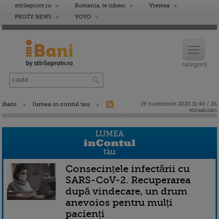
stirileprotv.ro
Romania, te iubesc
Vremea
PROTV NEWS
VOYO
ibani
lumea in contul tau
19 noiembrie 2020 11:46 / 26
vizualizari
Consecințele infectării cu
SARS-CoV-2. Recuperarea
după vindecare, un drum
anevoios pentru mulți
pacienți