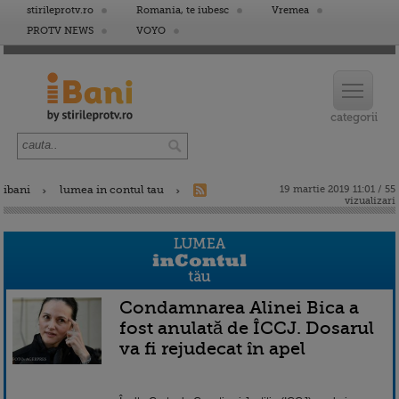
stirileprotv.ro
Romania, te iubesc
Vremea
PROTV NEWS
VOYO
ibani
lumea in contul tau
19 martie 2019 11:01 / 55
vizualizari
Condamnarea Alinei Bica a
fost anulată de ÎCCJ. Dosarul
va fi rejudecat în apel