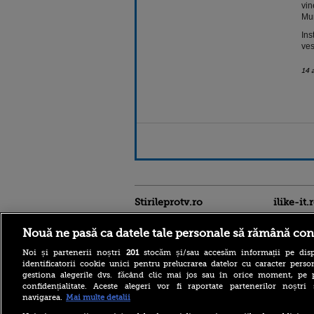
vin
Mur
Ins
ves
14 
Stirileprotv.ro
ilike-it.
Nouă ne pasă ca datele tale personale să rămână con
Noi și partenerii noștri
201
stocăm și/sau accesăm informații pe disp
identificatorii cookie unici pentru prelucrarea datelor cu caracter person
gestiona alegerile dvs. făcând clic mai jos sau în orice moment, pe 
confidențialitate. Aceste alegeri vor fi raportate partenerilor noștr
Acoperiş desprins de vânt la
navigarea.
Mai multe detalii
un bloc din Sibiu. Mai multe