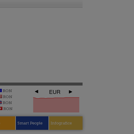
EUR
RON
RON
RON
RON
e
Smart People
Infografice