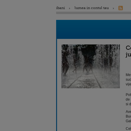
ibani
lumea in contul tau
C
j
Met
sud
vij
Pot
de 
si 
Ave
Buc
Gal
Cel