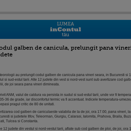
odul galben de canicula, prelungit pana vineri 
udete
eorologii au prelungit codul galben de canicula pana vineri seara, in Bucuresti si 1
ul si sud-estul tarii. Alte 12 judete din vest si nord-vest sunt sub avertizare cod galb
elii, de joi seara pana vineri dimineata.
rivit ANM, valul de caldura va persista in sudul si sud-estul tarii, unde vor fi tempe
35-36 de grade, iar disconfortul termic va fi accentuat. Indicele temperatura-umeze
depasi pragul critic de 80 de unitati.
rtizarea cod galben de caniculaeste valabila de la de joi, ora 17.00, pana vineri, la
uresti si judetele Ilfov, Teleorman, Giurgiu, Calarasi, Ialomita, Prahova, Braila, Bu
ati, Tulcea si Constanta.
e 12 judete din vestul si nord-vestul tarii, aflate sub cod galben de ploi, de joi, ora