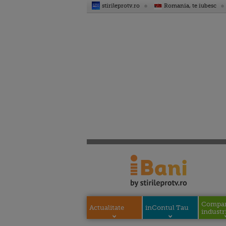
stirileprotv.ro
Romania, te iubesc
Compani
Actualitate
inContul Tau
industri