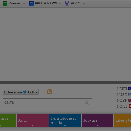
Vremea
PROTV NEWS
VOYO
1 EUR
1 USD
1 GBP
1 CHF
i si
Tehnologie si
Auto
Job-uri
Lifestyl
i
media