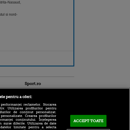
strita-Nasaud,
tul si nord-
Sport.ro
ele pentru a oferi:
 performanței reclamelor. Stocarea
v. Utilizarea profilurilor pentru
ilurilor de conținut personalizat.
 personalizate. Crearea profilurilor
rmanței conținutului. Înțelegerea
Marius Șumudică ajunge la
ACCEPT TOATE
n surse diferite. Utilizarea de date
Cluj în această seară!
 datelor limitate pentru a selecta
ntru
Contractul pregătit de