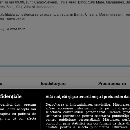
eri, la ora 09.00, sunt: Caras-Severin, Timis, Arad, Bihor, Satu Mare, Maramures, Bi
es, Salaj, Cluj, Alba si Hunedoara.
tabilitatea atmosferica se va accentua treptat in Banat, Crisana, Maramures si in ves
tul Transilvaniei.
august 2014 17:27
ro
foodstory.ro
Procinema.ro
fidențiale
Atât noi, cât și partenerii noștri prelucrăm dat
ozitivul dvs., precum
Dezvoltarea și îmbunătățirea serviciilor. Măsurarea
și/sau accesarea informațiilor de pe un dispoziti
al. Puteți accepta sau
selectarea conținutului personalizat. Crearea prof
pagina cu politica de
Utilizarea profilurilor pentru selectarea publicității
i și nu vă vor afecta
pentru publicitate personalizată. Măsurarea perfo
publicului prin statistici sau combinații de date di
(P) Descoperă Lumea
limitate pentru a selecta publicitatea. Utilizarea
Emoții intense pe
Evenimentelor din România