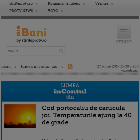
stirileprotv.ro
Romania, te iubesc
Vremea
PROTV NEWS
VOYO
ibani
lumea in contul tau
27 iunie 2017 15:00 / 200
vizualizari
Cod portocaliu de canicula
joi. Temperaturile ajung la 40
de grade