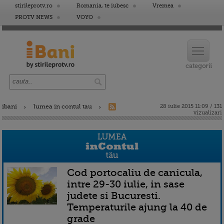
stirileprotv.ro
Romania, te iubesc
Vremea
PROTV NEWS
VOYO
ibani
lumea in contul tau
28 iulie 2015 11:09 / 131
vizualizari
Cod portocaliu de canicula,
intre 29-30 iulie, in sase
judete si Bucuresti.
Temperaturile ajung la 40 de
grade