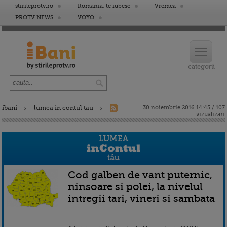
stirileprotv.ro
Romania, te iubesc
Vremea
PROTV NEWS
VOYO
ibani
lumea in contul tau
30 noiembrie 2016 14:45 / 107
vizualizari
Cod galben de vant puternic,
ninsoare si polei, la nivelul
intregii tari, vineri si sambata