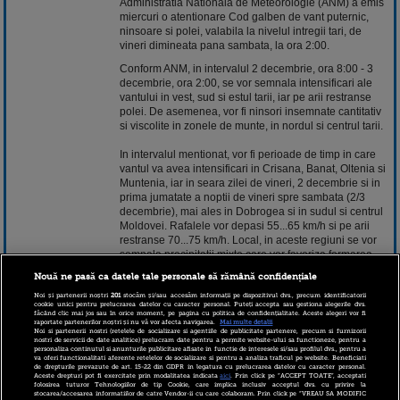
Administratia Nationala de Meteorologie (ANM) a emis
miercuri o atentionare Cod galben de vant puternic,
ninsoare si polei, valabila la nivelul intregii tari, de
vineri dimineata pana sambata, la ora 2:00.
Conform ANM, in intervalul 2 decembrie, ora 8:00 - 3
decembrie, ora 2:00, se vor semnala intensificari ale
vantului in vest, sud si estul tarii, iar pe arii restranse
polei. De asemenea, vor fi ninsori insemnate cantitativ
si viscolite in zonele de munte, in nordul si centrul tarii.
In intervalul mentionat, vor fi perioade de timp in care
vantul va avea intensificari in Crisana, Banat, Oltenia si
Muntenia, iar in seara zilei de vineri, 2 decembrie si in
prima jumatate a noptii de vineri spre sambata (2/3
decembrie), mai ales in Dobrogea si in sudul si centrul
Moldovei. Rafalele vor depasi 55...65 km/h si pe arii
restranse 70...75 km/h. Local, in aceste regiuni se vor
semnala precipitatii mixte care vor favoriza formarea
poleiului.
Nouă ne pasă ca datele tale personale să rămână confidențiale
De asemenea, in nordul si centrul tarii, dar mai ales in
Noi și partenerii noștri
201
stocăm și/sau accesăm informații pe dispozitivul dvs., precum identificatorii
cookie unici pentru prelucrarea datelor cu caracter personal. Puteți accepta sau gestiona alegerile dvs.
zonele de munte va continua sa ninga insemnat
făcând clic mai jos sau în orice moment, pe pagina cu politica de confidențialitate. Aceste alegeri vor fi
raportate partenerilor noștri și nu vă vor afecta navigarea.
Mai multe detalii
cantitativ, iar vantul va avea intensificari sustinute,
Noi si partenerii nostri (retelele de socializare si agentiile de publicitate partenere, precum si furnizorii
viscolind si troienind zapada. Indeosebi in zona inalta
nostri de servicii de date analitice) prelucram date pentru a permite website-ului sa functioneze, pentru a
personaliza continutul si anunturile publicitare afisate in functie de interesele si/sau profilul dvs., pentru a
a Carpatii Meridionali, vantul va sufla tare, cu peste
va oferi functionalitati aferente retelelor de socializare si pentru a analiza traficul pe website. Beneficiati
90...100 km/h, viscolind puternic si troienind zapada,
de drepturile prevazute de art. 15-22 din GDPR in legatura cu prelucrarea datelor cu caracter personal.
Aceste drepturi pot fi exercitate prin modalitatea indicata
aici
. Prin click pe “ACCEPT TOATE”, acceptati
iar vizibilitatea se va reduce sub 50 de metri.
folosirea tuturor Tehnologiilor de tip Cookie, care implica inclusiv acceptul dvs. cu privire la
stocarea/accesarea informatiilor de catre Vendor-ii cu care colaboram. Prin click pe “VREAU SA MODIFIC