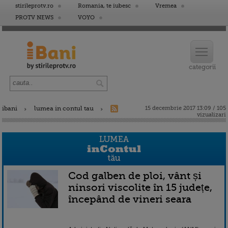
stirileprotv.ro
Romania, te iubesc
Vremea
PROTV NEWS
VOYO
ibani
lumea in contul tau
15 decembrie 2017 13:09 / 105
vizualizari
Cod galben de ploi, vânt și
ninsori viscolite în 15 județe,
începând de vineri seara