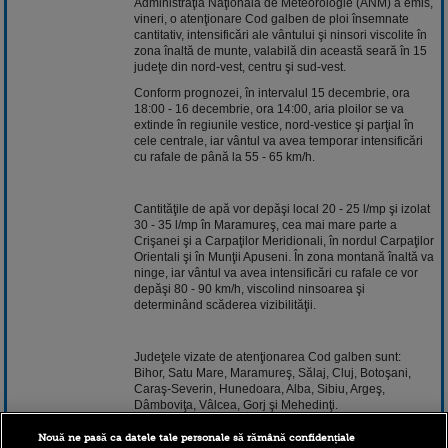
Administraţia Naţională de Meteorologie (ANM) a emis,
vineri, o atenţionare Cod galben de ploi însemnate
cantitativ, intensificări ale vântului şi ninsori viscolite în
zona înaltă de munte, valabilă din această seară în 15
judeţe din nord-vest, centru şi sud-vest.
Conform prognozei, în intervalul 15 decembrie, ora
18:00 - 16 decembrie, ora 14:00, aria ploilor se va
extinde în regiunile vestice, nord-vestice şi parţial în
cele centrale, iar vântul va avea temporar intensificări
cu rafale de până la 55 - 65 km/h.
Cantităţile de apă vor depăşi local 20 - 25 l/mp şi izolat
30 - 35 l/mp în Maramureş, cea mai mare parte a
Crişanei şi a Carpaţilor Meridionali, în nordul Carpaţilor
Orientali şi în Munţii Apuseni. În zona montană înaltă va
ninge, iar vântul va avea intensificări cu rafale ce vor
depăşi 80 - 90 km/h, viscolind ninsoarea şi
determinând scăderea vizibilităţii.
Judeţele vizate de atenţionarea Cod galben sunt:
Bihor, Satu Mare, Maramureş, Sălaj, Cluj, Botoşani,
Caraş-Severin, Hunedoara, Alba, Sibiu, Argeş,
Dâmboviţa, Vâlcea, Gorj şi Mehedinţi.
Nouă ne pasă ca datele tale personale să rămână confidențiale