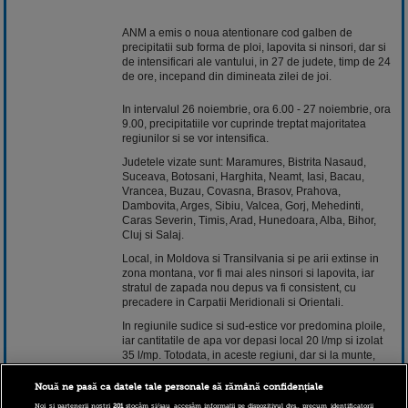
ANM a emis o noua atentionare cod galben de
precipitatii sub forma de ploi, lapovita si ninsori, dar si
de intensificari ale vantului, in 27 de judete, timp de 24
de ore, incepand din dimineata zilei de joi.
In intervalul 26 noiembrie, ora 6.00 - 27 noiembrie, ora
9.00, precipitatiile vor cuprinde treptat majoritatea
regiunilor si se vor intensifica.
Judetele vizate sunt: Maramures, Bistrita Nasaud,
Suceava, Botosani, Harghita, Neamt, Iasi, Bacau,
Vrancea, Buzau, Covasna, Brasov, Prahova,
Dambovita, Arges, Sibiu, Valcea, Gorj, Mehedinti,
Caras Severin, Timis, Arad, Hunedoara, Alba, Bihor,
Cluj si Salaj.
Local, in Moldova si Transilvania si pe arii extinse in
zona montana, vor fi mai ales ninsori si lapovita, iar
stratul de zapada nou depus va fi consistent, cu
precadere in Carpatii Meridionali si Orientali.
In regiunile sudice si sud-estice vor predomina ploile,
iar cantitatile de apa vor depasi local 20 l/mp si izolat
35 l/mp. Totodata, in aceste regiuni, dar si la munte,
vantul va avea intensificari temporare, pe arii restranse
depasind la rafala 50 - 55 km/h.
Nouă ne pasă ca datele tale personale să rămână confidențiale
ANM precizeaza ca ninsori, slabe cantitativ, se vor
Noi și partenerii noștri
201
stocăm și/sau accesăm informații pe dispozitivul dvs., precum identificatorii