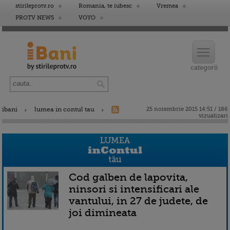
stirileprotv.ro
Romania, te iubesc
Vremea
PROTV NEWS
VOYO
ibani
lumea in contul tau
25 noiembrie 2015 14:51 / 186
vizualizari
Cod galben de lapovita,
ninsori si intensificari ale
vantului, in 27 de judete, de
joi dimineata