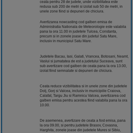
ceata pentru 28 de judete, unde vizibilitatea este
redusa sub 200 de metri si izolat sub 50 de metri, in
unele zone fiind si depuneri de chiciura.
Avertizarea nowcasting cod galben emisa de
Administratia Nationala de Meteorologie este valabila
pana la ora 11.00 in judetele Tulcea, Constanta,
precum si in zonele joase din judetul Satu Mare,
inclusiv in municipiul Satu Mare.
Judetele Bacau, Iasi, Galati, Vrancea, Botosani, Neamt,
Vaslui si jumatatea de est a judetului Suceava, sunt
sub avertizare cod galben de ceata pana la ora 13.00,
izolat fiind semnalate si depuneri de chiciura.
Ceata reduce vizibilitatea si in unele zone din judetele
Dolj, Gorj si Valcea, inclusiv in municipiile Craiova,
Calafat, Targu Jiu si Ramnicu Valcea, avertizarea cod
galben emisa pentru acestea fiind valabila pana la ora
10.00.
De asemenea, avertizare de ceata a fost emisa, pana
la ora 09.00, si pentru judetele Brasov, Covasna,
Harghita, zonele joase din judetele Mures si Sibiu,