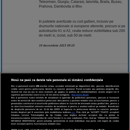
Teleorman, Giurgiu, Calarasi, Ialomita, Braila, Buzau,
Prahova, Dambovita si Ilfov.
In judetele avertizate cu cod galben, inclusiv pe
drumurile nationale si europene aferente, precum si pe
autostrazile A1 si A2, ceata reduce vizibilitatea sub 200
de metri si, izolat, sub 50 de metri.
19 decembrie 2013 09:10
Nouă ne pasă ca datele tale personale să rămână confidențiale
Noi și partenerii noștri
201
stocăm și/sau accesăm informații pe dispozitivul dvs., precum identificatorii
cookie unici pentru prelucrarea datelor cu caracter personal. Puteți accepta sau gestiona alegerile dvs.
făcând clic mai jos sau în orice moment, pe pagina cu politica de confidențialitate. Aceste alegeri vor fi
raportate partenerilor noștri și nu vă vor afecta navigarea.
Mai multe detalii
Noi si partenerii nostri (retelele de socializare si agentiile de publicitate partenere, precum si furnizorii
nostri de servicii de date analitice) prelucram date pentru a permite website-ului sa functioneze, pentru a
personaliza continutul si anunturile publicitare afisate in functie de interesele si/sau profilul dvs., pentru a
va oferi functionalitati aferente retelelor de socializare si pentru a analiza traficul pe website. Beneficiati
de drepturile prevazute de art. 15-22 din GDPR in legatura cu prelucrarea datelor cu caracter personal.
Aceste drepturi pot fi exercitate prin modalitatea indicata
aici
. Prin click pe “ACCEPT TOATE”, acceptati
folosirea tuturor Tehnologiilor de tip Cookie, care implica inclusiv acceptul dvs. cu privire la
stocarea/accesarea informatiilor de catre Vendor-ii cu care colaboram. Prin click pe “VREAU SA MODIFIC
SETARILE INDIVIDUAL” puteti schimba preferintele in mod individual, mai putin cele legate de cookie
strict necesare pentru functionarea website-ului.