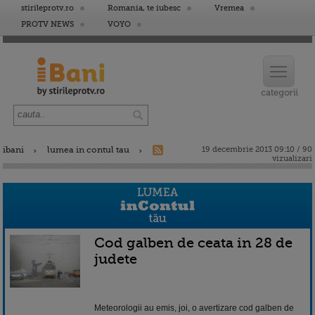
stirileprotv.ro
Romania, te iubesc
Vremea
PROTV NEWS
VOYO
ibani
lumea in contul tau
19 decembrie 2013 09:10 / 90
vizualizari
Cod galben de ceata in 28 de
judete
Meteorologii au emis, joi, o avertizare cod galben de