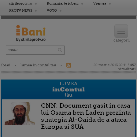
stirileprotv.ro
Romania, te iubesc
Vremea
PROTV NEWS
VOYO
ibani
lumea in contul tau
20 martie 2013 20:11 / 457
vizualizari
CNN: Document gasit in casa
lui Osama ben Laden prezinta
strategia Al-Qaida de a ataca
Europa si SUA