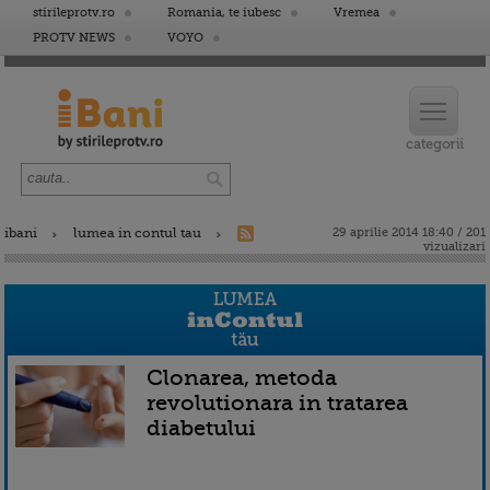
stirileprotv.ro
Romania, te iubesc
Vremea
PROTV NEWS
VOYO
ibani
lumea in contul tau
29 aprilie 2014 18:40 / 201
vizualizari
Clonarea, metoda
revolutionara in tratarea
diabetului