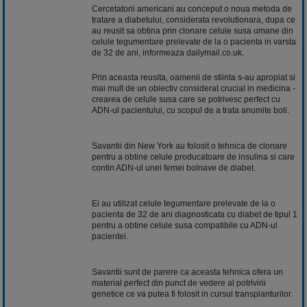
Cercetatorii americani au conceput o noua metoda de
tratare a diabetului, considerata revolutionara, dupa ce
au reusit sa obtina prin clonare celule susa umane din
celule tegumentare prelevate de la o pacienta in varsta
de 32 de ani, informeaza dailymail.co.uk.
Prin aceasta reusita, oamenii de stiinta s-au apropiat si
mai mult de un obiectiv considerat crucial in medicina -
crearea de celule susa care se potrivesc perfect cu
ADN-ul pacientului, cu scopul de a trata anumite boli.
Savantii din New York au folosit o tehnica de clonare
pentru a obtine celule producatoare de insulina si care
contin ADN-ul unei femei bolnave de diabet.
Ei au utilizat celule tegumentare prelevate de la o
pacienta de 32 de ani diagnosticata cu diabet de tipul 1
pentru a obtine celule susa compatibile cu ADN-ul
pacientei.
Savantii sunt de parere ca aceasta tehnica ofera un
material perfect din punct de vedere al potrivirii
genetice ce va putea fi folosit in cursul transplanturilor.