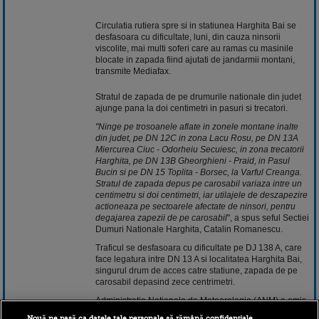
Circulatia rutiera spre si in statiunea Harghita Bai se
desfasoara cu dificultate, luni, din cauza ninsorii
viscolite, mai multi soferi care au ramas cu masinile
blocate in zapada fiind ajutati de jandarmii montani,
transmite Mediafax.
Stratul de zapada de pe drumurile nationale din judet
ajunge pana la doi centimetri in pasuri si trecatori.
"Ninge pe trosoanele aflate in zonele montane inalte
din judet, pe DN 12C in zona Lacu Rosu, pe DN 13A
Miercurea Ciuc - Odorheiu Secuiesc, in zona trecatorii
Harghita, pe DN 13B Gheorghieni - Praid, in Pasul
Bucin si pe DN 15 Toplita - Borsec, la Varful Creanga.
Stratul de zapada depus pe carosabil variaza intre un
centimetru si doi centimetri, iar utilajele de deszapezire
actioneaza pe sectoarele afectate de ninsori, pentru
degajarea zapezii de pe carosabil
", a spus seful Sectiei
Dumuri Nationale Harghita, Catalin Romanescu.
Traficul se desfasoara cu dificultate pe DJ 138 A, care
face legatura intre DN 13 A si localitatea Harghita Bai,
singurul drum de acces catre statiune, zapada de pe
carosabil depasind zece centrimetri.
Administratia Nationala de Meteorologie (ANM) a emis,
duminica seara, o atentionare cod galben de ninsori si
Nouă ne pasă ca datele tale personale să rămână confidențiale