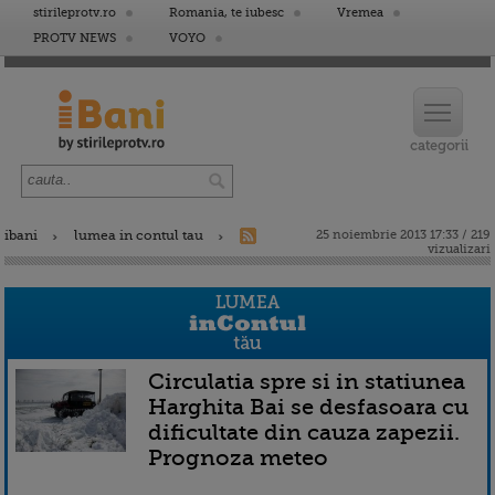
stirileprotv.ro
Romania, te iubesc
Vremea
PROTV NEWS
VOYO
ibani
lumea in contul tau
25 noiembrie 2013 17:33 / 219
vizualizari
Circulatia spre si in statiunea
Harghita Bai se desfasoara cu
dificultate din cauza zapezii.
Prognoza meteo