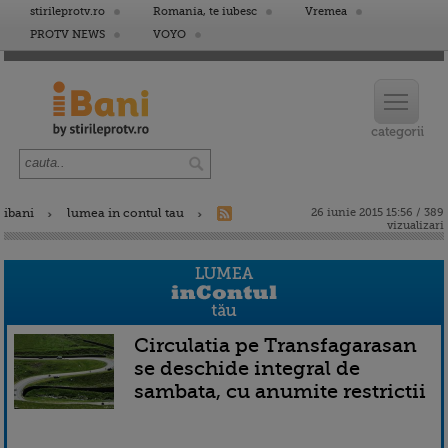
stirileprotv.ro
Romania, te iubesc
Vremea
PROTV NEWS
VOYO
ibani
lumea in contul tau
26 iunie 2015 15:56 / 389
vizualizari
Circulatia pe Transfagarasan
se deschide integral de
sambata, cu anumite restrictii