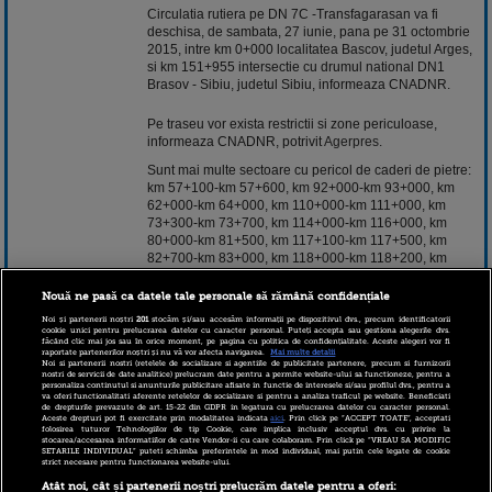
Circulatia rutiera pe DN 7C -Transfagarasan va fi
deschisa, de sambata, 27 iunie, pana pe 31 octombrie
2015, intre km 0+000 localitatea Bascov, judetul Arges,
si km 151+955 intersectie cu drumul national DN1
Brasov - Sibiu, judetul Sibiu, informeaza CNADNR.
Pe traseu vor exista restrictii si zone periculoase,
informeaza CNADNR, potrivit
Agerpres.
Sunt mai multe sectoare cu pericol de caderi de pietre:
km 57+100-km 57+600, km 92+000-km 93+000, km
62+000-km 64+000, km 110+000-km 111+000, km
73+300-km 73+700, km 114+000-km 116+000, km
80+000-km 81+500, km 117+100-km 117+500, km
82+700-km 83+000, km 118+000-km 118+200, km
84+000-km 85+000, km 119+200-km 119+500, km
87+000-km 88+000, km 124+500-km 126+000, km
Nouă ne pasă ca datele tale personale să rămână confidențiale
90+000-km 91+000, km 128+500-km 129+500 km
Noi și partenerii noștri
201
stocăm și/sau accesăm informații pe dispozitivul dvs., precum identificatorii
75+000-km 77+900, km 132+700-km 132+800. Pe
cookie unici pentru prelucrarea datelor cu caracter personal. Puteți accepta sau gestiona alegerile dvs.
făcând clic mai jos sau în orice moment, pe pagina cu politica de confidențialitate. Aceste alegeri vor fi
aceste sectoare nu se recomanda stationarea.
raportate partenerilor noștri și nu vă vor afecta navigarea.
Mai multe detalii
Noi si partenerii nostri (retelele de socializare si agentiile de publicitate partenere, precum si furnizorii
De asemenea, pe sectorul de drum cuprins intre km
nostri de servicii de date analitice) prelucram date pentru a permite website-ului sa functioneze, pentru a
personaliza continutul si anunturile publicitare afisate in functie de interesele si/sau profilul dvs., pentru a
104+000 (Piscu Negru) si km 130+800 (Balea
va oferi functionalitati aferente retelelor de socializare si pentru a analiza traficul pe website. Beneficiati
Cascada) se interzice circulatia pe timpul noptii, intre
de drepturile prevazute de art. 15-22 din GDPR in legatura cu prelucrarea datelor cu caracter personal.
Aceste drepturi pot fi exercitate prin modalitatea indicata
aici
. Prin click pe “ACCEPT TOATE”, acceptati
orele 21,00 - 7,00.
folosirea tuturor Tehnologiilor de tip Cookie, care implica inclusiv acceptul dvs. cu privire la
stocarea/accesarea informatiilor de catre Vendor-ii cu care colaboram. Prin click pe “VREAU SA MODIFIC
SETARILE INDIVIDUAL” puteti schimba preferintele in mod individual, mai putin cele legate de cookie
strict necesare pentru functionarea website-ului.
26 iunie 2015 15:56
Atât noi, cât și partenerii noștri prelucrăm datele pentru a oferi: