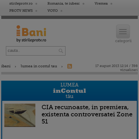
stirileprotv.ro
Romania, te iubesc
Vremea
PROTV NEWS
VOYO
ibani
lumea in contul tau
17 august 2013 12:14 / 398
vizualizari
CIA recunoaste, in premiera,
existenta controversatei Zone
51