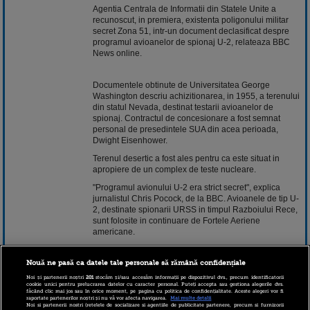
Agentia Centrala de Informatii din Statele Unite a
recunoscut, in premiera, existenta poligonului militar
secret Zona 51, intr-un document declasificat despre
programul avioanelor de spionaj U-2, relateaza BBC
News online.
Documentele obtinute de Universitatea George
Washington descriu achizitionarea, in 1955, a terenului
din statul Nevada, destinat testarii avioanelor de
spionaj. Contractul de concesionare a fost semnat
personal de presedintele SUA din acea perioada,
Dwight Eisenhower.
Terenul desertic a fost ales pentru ca este situat in
apropiere de un complex de teste nucleare.
"Programul avionului U-2 era strict secret", explica
jurnalistul Chris Pocock, de la BBC. Avioanele de tip U-
2, destinate spionarii URSS in timpul Razboiului Rece,
sunt folosite in continuare de Fortele Aeriene
americane.
Actele declasificate precizeaza ca "testarea avioanelor
U-2, in anii 1950, la altitudini mult mai mari decat cele
Nouă ne pasă ca datele tale personale să rămână confidențiale
la care zburau aeronavele comerciale, a declansat
Noi și partenerii noștri
201
stocăm și/sau accesăm informații pe dispozitivul dvs., precum identificatorii
numeroase sesizari referitoare la obiecte zburatoare
cookie unici pentru prelucrarea datelor cu caracter personal. Puteți accepta sau gestiona alegerile dvs.
făcând clic mai jos sau în orice moment, pe pagina cu politica de confidențialitate. Aceste alegeri vor fi
neidentificate (OZN)".
raportate partenerilor noștri și nu vă vor afecta navigarea.
Mai multe detalii
Noi si partenerii nostri (retelele de socializare si agentiile de publicitate partenere, precum si furnizorii