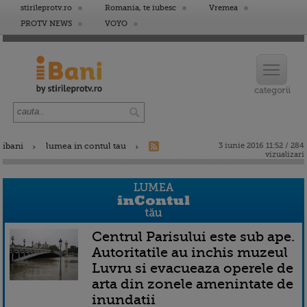
stirileprotv.ro
Romania, te iubesc
Vremea
PROTV NEWS
VOYO
ibani
lumea in contul tau
3 iunie 2016 11:52 / 284
vizualizari
Centrul Parisului este sub ape.
Autoritatile au inchis muzeul
Luvru si evacueaza operele de
arta din zonele amenintate de
inundatii