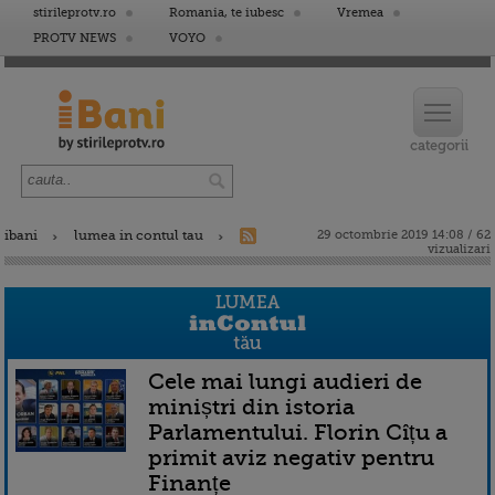
stirileprotv.ro
Romania, te iubesc
Vremea
PROTV NEWS
VOYO
ibani
lumea in contul tau
29 octombrie 2019 14:08 / 62
vizualizari
Cele mai lungi audieri de
miniștri din istoria
Parlamentului. Florin Cîțu a
primit aviz negativ pentru
Finanțe