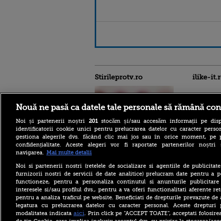
Stirileprotv.ro
ilike-it.
Nouă ne pasă ca datele tale personale să rămână con
Noi și partenerii noștri
201
stocăm și/sau accesăm informații pe disp
identificatorii cookie unici pentru prelucrarea datelor cu caracter person
gestiona alegerile dvs. făcând clic mai jos sau în orice moment, pe 
confidențialitate. Aceste alegeri vor fi raportate partenerilor noștr
„Nu am încredere în el”.
navigarea.
Mai multe detalii
Premierul Canadei l-a
criticat dur pe Gianni
Noi si partenerii nostri (retelele de socializare si agentiile de publicita
Infantino, după
furnizorii nostri de servicii de date analitice) prelucram date pentru a p
controversele de la FIFA
functioneze, pentru a personaliza continutul si anunturile publicitare
interesele si/sau profilul dvs., pentru a va oferi functionalitati aferente ret
Director CNE Cernavodă:
pentru a analiza traficul pe website. Beneficiati de drepturile prevazute de
„În următoarele cinci-șase
legatura cu prelucrarea datelor cu caracter personal. Aceste drepturi 
zile vom opri Reactorul 2,
dacă intervenția cu barjele
aici
modalitatea indicata
. Prin click pe “ACCEPT TOATE”, acceptati folosire
nu va avea efect”