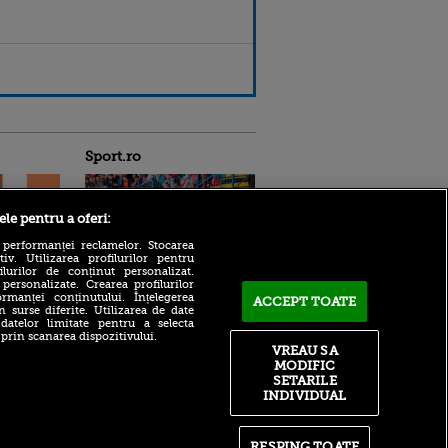
Sport.ro
ele pentru a oferi:
 performanței reclamelor. Stocarea
v. Utilizarea profilurilor pentru
ilurilor de conținut personalizat.
 personalizate. Crearea profilurilor
rmanței conținutului. Înțelegerea
ACCEPT TOATE
Ioan Andone îl face praf pe
ntru
n surse diferite. Utilizarea de date
fotbalistul pe care Gigi
ita lui,
 datelor limitate pentru a selecta
Becali îl plătește cu 25.000
t tată!
 prin scanarea dispozitivului.
de euro: „Nu poți să faci
VREAU SA
performanță cu jucători
, Adela
MODIFIC
modești”
rol
SETARILE
V
INDIVIDUAL
REPORTAJ | Caniculă,
pasiune și spectacol în FC
pă o
Bacău – Ștefănești 3-0
n film, Sir
se
RESPING TOATE