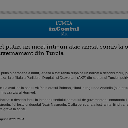
el putin un mort intr-un atac armat comis la o f
uvernamant din Turcia
 putin o persoana a murit, iar alta a fost ranita dupa ce un barbat a deschis focul, j
aza, la o filiala a Partidului Dreptatii si Dezvoltarii (AKP) din sud-estul Turciei, potri
cul a avut loc la sediul AKP din orasul Batman, situat in regiunea Anatolia (sud-estul
ormeaza ziarul Hurriyet.
barbat a deschis focul in interiorul sediului partidului de guvernamant, omorandu-l 
iroğlu, fiul fostului deputat Nezir Nasıroğlu. O alta persoana a fost ranita, fiind tran
re grava la spital.
aprilie 2015 19:24