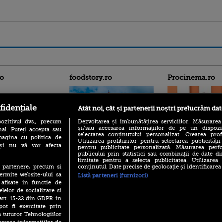
ro
foodstory.ro
Procinema.ro
fidențiale
Atât noi, cât și partenerii noștri prelucrăm dat
ozitivul dvs., precum
Dezvoltarea și îmbunătățirea serviciilor. Măsurarea
și/sau accesarea informațiilor de pe un dispoziti
al. Puteți accepta sau
selectarea conținutului personalizat. Crearea prof
pagina cu politica de
Utilizarea profilurilor pentru selectarea publicității
i și nu vă vor afecta
pentru publicitate personalizată. Măsurarea perfo
(P) Descoperă Lumea
Emoții intense pe
publicului prin statistici sau combinații de date di
Evenimentelor din România
Sebastian Stan! Iub
limitate pentru a selecta publicitatea. Utilizarea
cu Transilvania Events!
Annabelle, l-a făcu
conținutul. Date precise de geolocație și identificarea
te partenere, precum si
ermite website-ului sa
(P) Raku, gaming intens și o
Listă parteneri (furnizori)
Din 14 septembrie
pauză binemeritată cu...
 afisate in functie de
Popescu revine în 
pizza Guseppe
elelor de socializare si
principal la Pro T
 art. 15-22 din GDPR in
(P) Poți folosi bonurile de
La 88 de ani și du
pot fi exercitate prin
masă pentru a comanda
carieră fabuloasă î
a tuturor Tehnologiilor
mâncare acasă? Lista
Anthony Hopkins 