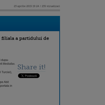
23 aprilie 2015 19:24 / 235 vizualizari
iliala a partidului de
oi dupa-
vit
Mediafax.
Share it!
 Turciei),
pe Abit
sportata in