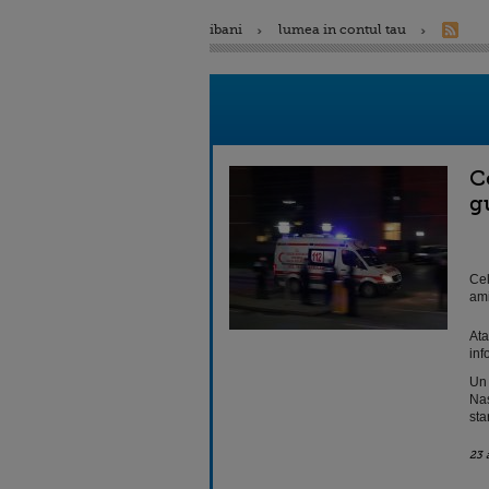
ibani
lumea in contul tau
C
g
Cel
ami
Ata
inf
Un 
Nas
sta
23 