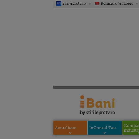
stirileprotv.ro
Romania, te iubesc
Compani
Actualitate
inContul Tau
industri