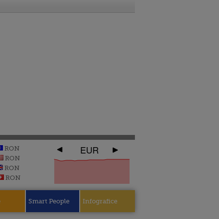
EUR
RON
RON
RON
RON
e
Smart People
Infografice