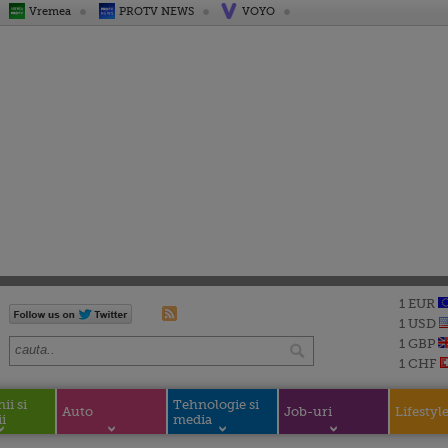
Vremea
PROTV NEWS
VOYO
1 EUR
1 USD
1 GBP
1 CHF
i si
Tehnologie si
Auto
Job-uri
Lifestyl
i
media