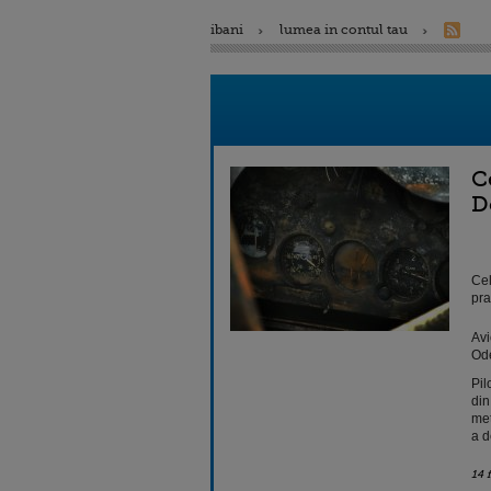
ibani
lumea in contul tau
C
D
Cel
pra
Avi
Ode
Pil
din
met
a d
14 