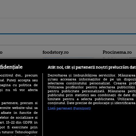
ro
foodstory.ro
Procinema.ro
fidențiale
Atât noi, cât și partenerii noștri prelucrăm dat
ozitivul dvs., precum
Dezvoltarea și îmbunătățirea serviciilor. Măsurarea
și/sau accesarea informațiilor de pe un dispoziti
al. Puteți accepta sau
selectarea conținutului personalizat. Crearea prof
pagina cu politica de
Utilizarea profilurilor pentru selectarea publicității
i și nu vă vor afecta
pentru publicitate personalizată. Măsurarea perfo
publicului prin statistici sau combinații de date di
(P) Descoperă Lumea
Nikolaj Coster-Wa
limitate pentru a selecta publicitatea. Utilizarea
Evenimentelor din România
Urzeala Tronurilor
conținutul. Date precise de geolocație și identificarea
te partenere, precum si
cu Transilvania Events!
Annabelle Wallis,
ermite website-ului sa
Listă parteneri (furnizori)
lui Sebastian Stan,
(P) Raku, gaming intens și o
 afisate in functie de
prinși într-o curs
pauză binemeritată cu...
elelor de socializare si
pizza Guseppe
 art. 15-22 din GDPR in
Emoții intense pe
Sebastian Stan! Iub
pot fi exercitate prin
(P) Poți folosi bonurile de
Annabelle, l-a făcu
a tuturor Tehnologiilor
masă pentru a comanda