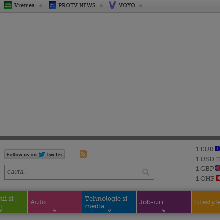
Vremea
PROTV NEWS
VOYO
1 EUR
1 USD
1 GBP
1 CHF
i si
Tehnologie si
Auto
Job-uri
Lifestyl
i
media