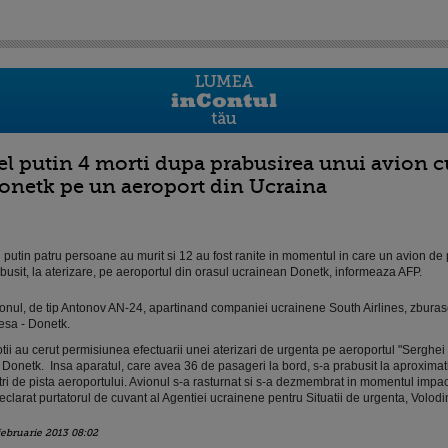
el putin 4 morti dupa prabusirea unui avion cu
onetk pe un aeroport din Ucraina
 putin patru persoane au murit si 12 au fost ranite in momentul in care un avion de
busit, la aterizare, pe aeroportul din orasul ucrainean Donetk, informeaza AFP.
onul, de tip Antonov AN-24, apartinand companiei ucrainene South Airlines, zburas
sa - Donetk.
otii au cerut permisiunea efectuarii unei aterizari de urgenta pe aeroportul "Serghei
 Donetk. Insa aparatul, care avea 36 de pasageri la bord, s-a prabusit la aproximat
ri de pista aeroportului. Avionul s-a rasturnat si s-a dezmembrat in momentul impact
eclarat purtatorul de cuvant al Agentiei ucrainene pentru Situatii de urgenta, Volodi
februarie 2013 08:02