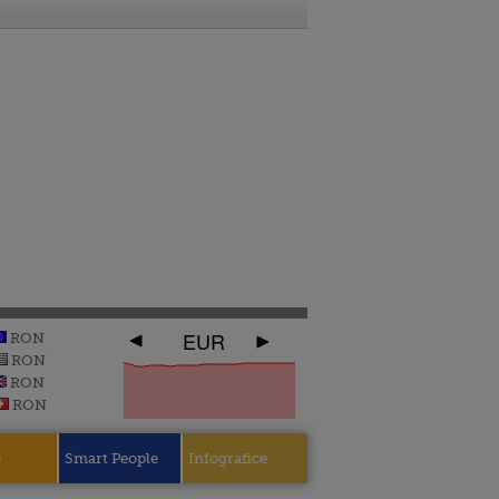
EUR
RON
RON
RON
RON
e
Smart People
Infografice