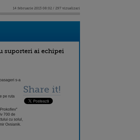
14 februarie 2013 08:02 / 297 vizualizari
 suporteri ai echipei
 pasageri s-a
Share it!
e pe ruta
 Prokofiev"
iv 700 de
ului cu solul,
mir Ovsianik.