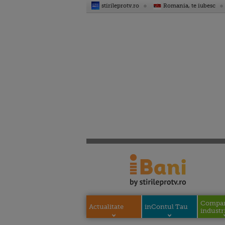
stirileprotv.ro
Romania, te iubesc
Compani
Actualitate
inContul Tau
industri