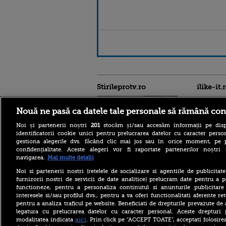
Stirileprotv.ro
ilike-it.
Nouă ne pasă ca datele tale personale să rămână con
Noi și partenerii noștri
201
stocăm și/sau accesăm informații pe disp
identificatorii cookie unici pentru prelucrarea datelor cu caracter person
gestiona alegerile dvs. făcând clic mai jos sau în orice moment, pe 
confidențialitate. Aceste alegeri vor fi raportate partenerilor noștr
Intervenție dificilă în
navigarea.
Mai multe detalii
Bucegi. Doi alpiniști au
rămas blocați în peretele
Noi si partenerii nostri (retelele de socializare si agentiile de publicita
Văii Albe. Nu se poate
furnizorii nostri de servicii de date analitice) prelucram date pentru a p
interveni cu elicopterul
functioneze, pentru a personaliza continutul si anunturile publicitare
interesele si/sau profilul dvs., pentru a va oferi functionalitati aferente ret
Zelenski: Ucraina are un
pentru a analiza traficul pe website. Beneficiati de drepturile prevazute de
acord cu SUA pentru
furnizarea lunară de rachete
legatura cu prelucrarea datelor cu caracter personal. Aceste drepturi 
Patriot, dar acestea nu sunt
aici
modalitatea indicata
. Prin click pe “ACCEPT TOATE”, acceptati folosire
suficiente