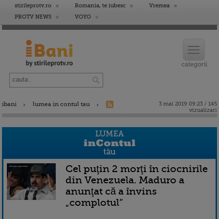
stirileprotv.ro
Romania, te iubesc
Vremea
PROTV NEWS
VOYO
ibani
lumea in contul tau
3 mai 2019 09:23 / 145
vizualizari
Cel puţin 2 morţi în ciocnirile
din Venezuela. Maduro a
anunţat că a învins
„complotul”