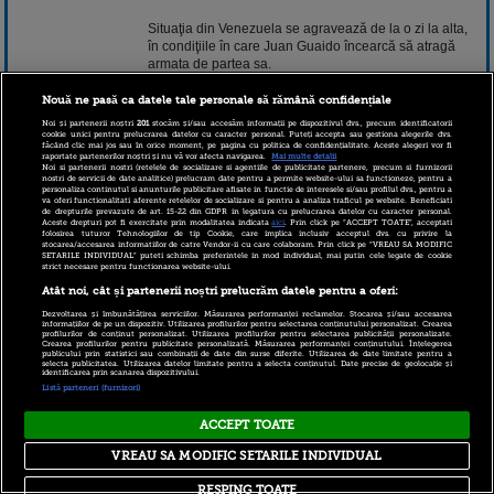
Situaţia din Venezuela se agravează de la o zi la alta,
în condiţiile în care Juan Guaido încearcă să atragă
armata de partea sa.
Continuarea pe www.stirileprotv.ro.
Nouă ne pasă ca datele tale personale să rămână confidențiale
Noi și partenerii noștri
201
stocăm și/sau accesăm informații pe dispozitivul dvs., precum identificatorii
3 mai 2019 09:23
cookie unici pentru prelucrarea datelor cu caracter personal. Puteți accepta sau gestiona alegerile dvs.
făcând clic mai jos sau în orice moment, pe pagina cu politica de confidențialitate. Aceste alegeri vor fi
raportate partenerilor noștri și nu vă vor afecta navigarea.
Mai multe detalii
Noi si partenerii nostri (retelele de socializare si agentiile de publicitate partenere, precum si furnizorii
nostri de servicii de date analitice) prelucram date pentru a permite website-ului sa functioneze, pentru a
personaliza continutul si anunturile publicitare afisate in functie de interesele si/sau profilul dvs., pentru a
va oferi functionalitati aferente retelelor de socializare si pentru a analiza traficul pe website. Beneficiati
de drepturile prevazute de art. 15-22 din GDPR in legatura cu prelucrarea datelor cu caracter personal.
Aceste drepturi pot fi exercitate prin modalitatea indicata
aici
. Prin click pe “ACCEPT TOATE”, acceptati
folosirea tuturor Tehnologiilor de tip Cookie, care implica inclusiv acceptul dvs. cu privire la
stocarea/accesarea informatiilor de catre Vendor-ii cu care colaboram. Prin click pe “VREAU SA MODIFIC
SETARILE INDIVIDUAL” puteti schimba preferintele in mod individual, mai putin cele legate de cookie
strict necesare pentru functionarea website-ului.
Atât noi, cât și partenerii noștri prelucrăm datele pentru a oferi:
Copyright © 2026 PRO TV S.R.L |
Politica de Cookie
|
Dezvoltarea și îmbunătățirea serviciilor. Măsurarea performanței reclamelor. Stocarea și/sau accesarea
Politica Confidentialitate
|
RSS
informațiilor de pe un dispozitiv. Utilizarea profilurilor pentru selectarea conținutului personalizat. Crearea
profilurilor de conținut personalizat. Utilizarea profilurilor pentru selectarea publicității personalizate.
Crearea profilurilor pentru publicitate personalizată. Măsurarea performanței conținutului. Înțelegerea
publicului prin statistici sau combinații de date din surse diferite. Utilizarea de date limitate pentru a
selecta publicitatea. Utilizarea datelor limitate pentru a selecta conținutul. Date precise de geolocație și
identificarea prin scanarea dispozitivului.
Listă parteneri (furnizori)
ACCEPT TOATE
VREAU SA MODIFIC SETARILE INDIVIDUAL
RESPING TOATE