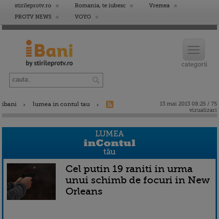
stirileprotv.ro
Romania, te iubesc
Vremea
PROTV NEWS
VOYO
ibani
lumea in contul tau
13 mai 2013 08:25 / 75
vizualizari
Cel putin 19 raniti in urma
unui schimb de focuri in New
Orleans