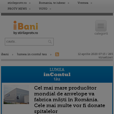
stirileprotv.ro
Romania, te iubesc
Vremea
PROTV NEWS
VOYO
ibani
lumea in contul tau
12 aprilie 2020 07:13 / 265
vizualizari
Cel mai mare producător
mondial de anvelope va
fabrica măști în România.
Cele mai multe vor fi donate
spitalelor