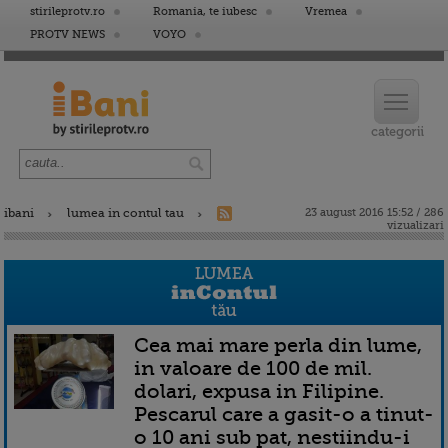
stirileprotv.ro
Romania, te iubesc
Vremea
PROTV NEWS
VOYO
ibani
lumea in contul tau
23 august 2016 15:52 / 286
vizualizari
Cea mai mare perla din lume,
in valoare de 100 de mil.
dolari, expusa in Filipine.
Pescarul care a gasit-o a tinut-
o 10 ani sub pat, nestiindu-i