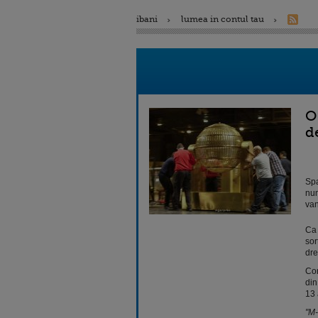
ibani
lumea in contul tau
O
d
Spa
num
van
Ca 
sor
dre
Con
din
13 
"M-