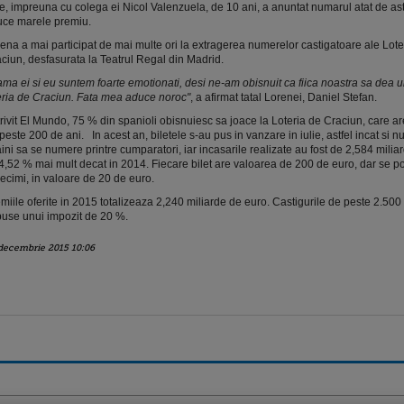
e, impreuna cu colega ei Nicol Valenzuela, de 10 ani, a anuntat numarul atat de as
ce marele premiu.
ena a mai participat de mai multe ori la extragerea numerelor castigatoare ale Lote
ciun, desfasurata la Teatrul Regal din Madrid.
ma ei si eu suntem foarte emotionati, desi ne-am obisnuit ca fiica noastra sa dea u
eria de Craciun. Fata mea aduce noroc"
, a afirmat tatal Lorenei, Daniel Stefan.
rivit El Mundo, 75 % din spanioli obisnuiesc sa joace la Loteria de Craciun, care a
peste 200 de ani. In acest an, biletele s-au pus in vanzare in iulie, astfel incat si nu
aini sa se numere printre cumparatori, iar incasarile realizate au fost de 2,584 milia
4,52 % mai mult decat in 2014. Fiecare bilet are valoarea de 200 de euro, dar se po
zecimi, in valoare de 20 de euro.
miile oferite in 2015 totalizeaza 2,240 miliarde de euro. Castigurile de peste 2.500
use unui impozit de 20 %.
decembrie 2015 10:06