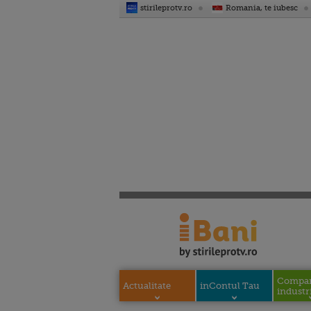
stirileprotv.ro
Romania, te iubesc
Compani
Actualitate
inContul Tau
industri