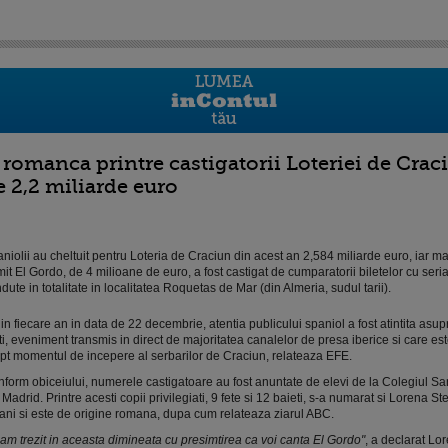
 romanca printre castigatorii Loteriei de Cra
e 2,2 miliarde euro
niolii au cheltuit pentru Loteria de Craciun din acest an 2,584 miliarde euro, iar m
it El Gordo, de 4 milioane de euro, a fost castigat de cumparatorii biletelor cu seri
dute in totalitate in localitatea Roquetas de Mar (din Almeria, sudul tarii).
in fiecare an in data de 22 decembrie, atentia publicului spaniol a fost atintita asupr
ti, eveniment transmis in direct de majoritatea canalelor de presa iberice si care es
pt momentul de incepere al serbarilor de Craciun, relateaza EFE.
form obiceiului, numerele castigatoare au fost anuntate de elevi de la Colegiul Sa
 Madrid. Printre acesti copii privilegiati, 9 fete si 12 baieti, s-a numarat si Lorena St
ani si este de origine romana, dupa cum relateaza ziarul ABC.
am trezit in aceasta dimineata cu presimtirea ca voi canta El Gordo"
, a declarat Lo