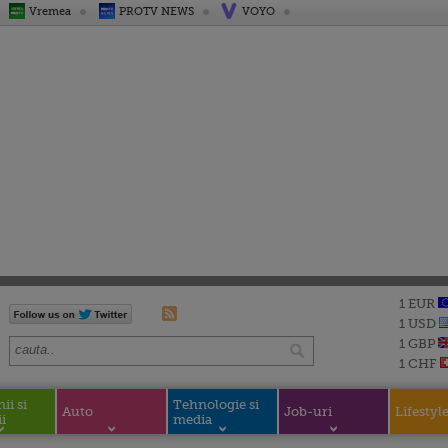
Vremea
PROTV NEWS
VOYO
1 EUR
1 USD
1 GBP
1 CHF
i si
Tehnologie si
Auto
Job-uri
Lifestyl
i
media