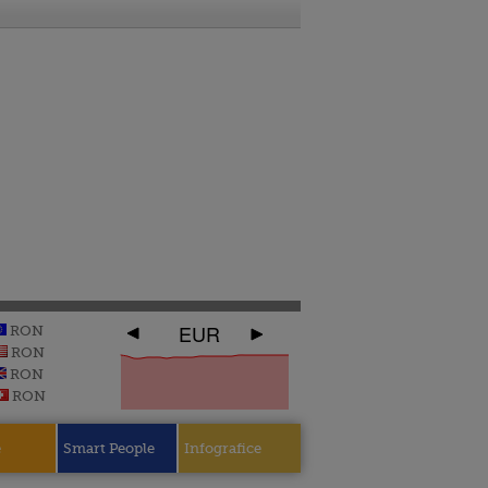
EUR
RON
RON
RON
RON
e
Smart People
Infografice