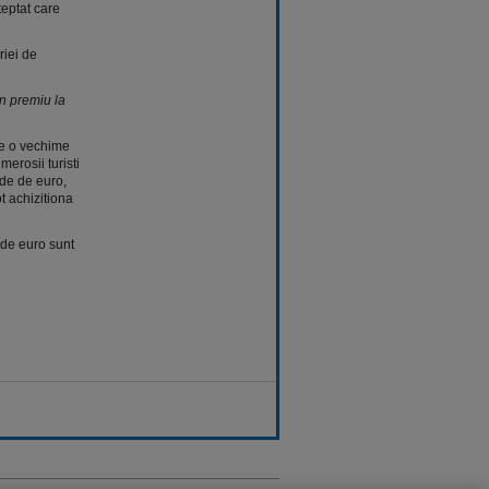
teptat care
riei de
n premiu la
re o vechime
merosii turisti
rde de euro,
t achizitiona
 de euro sunt