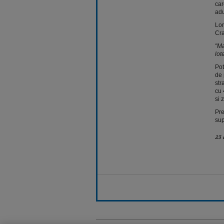
car
adu
Lor
Cra
"Ma
lot
Pot
de 
str
cu 
si 
Pre
sup
23 