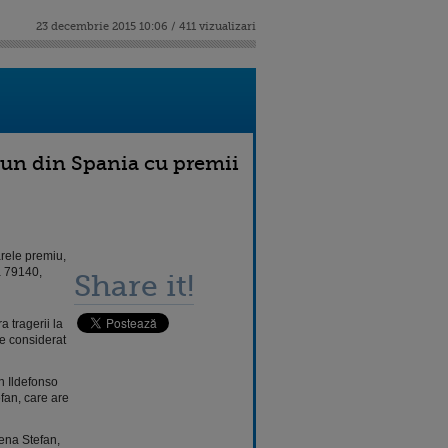
23 decembrie 2015 10:06 / 411 vizualizari
ciun din Spania cu premii
arele premiu,
a 79140,
Share it!
a tragerii la
te considerat
n Ildefonso
efan, care are
rena Stefan,