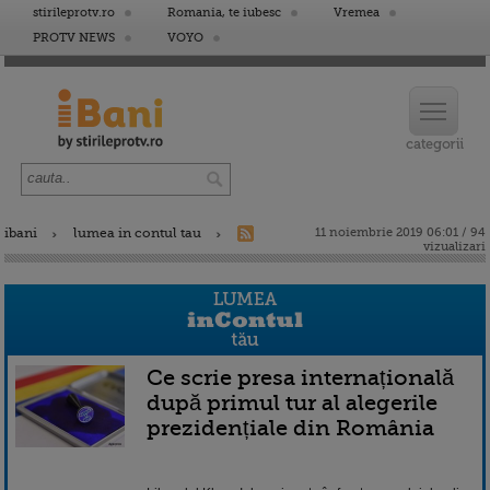
stirileprotv.ro
Romania, te iubesc
Vremea
PROTV NEWS
VOYO
ibani
lumea in contul tau
11 noiembrie 2019 06:01 / 94
vizualizari
Ce scrie presa internațională
după primul tur al alegerile
prezidențiale din România